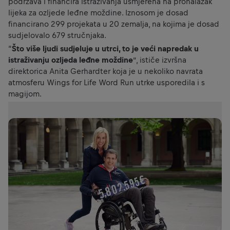
podržava i financira istraživanja usmjerena na pronalazak
lijeka za ozljede leđne moždine. Iznosom je dosad
financirano 299 projekata u 20 zemalja, na kojima je dosad
sudjelovalo 679 stručnjaka.
“
Što više ljudi sudjeluje u utrci, to je veći napredak u
istraživanju ozljeda leđne moždine
”, ističe izvršna
direktorica Anita Gerhardter koja je u nekoliko navrata
atmosferu Wings for Life Word Run utrke usporedila i s
magijom.