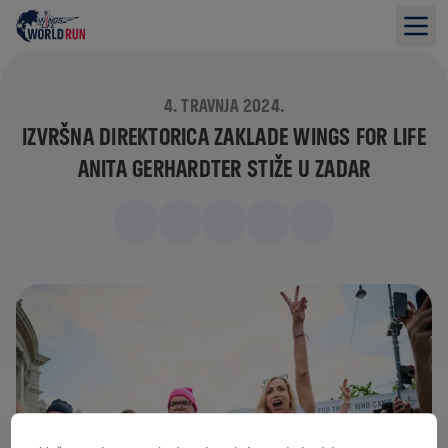
4. TRAVNJA 2024.
IZVRŠNA DIREKTORICA ZAKLADE WINGS FOR LIFE
ANITA GERHARDTER STIŽE U ZADAR