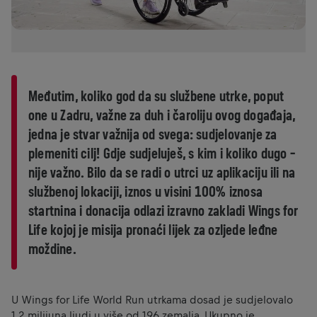
Međutim, koliko god da su službene utrke, poput
one u Zadru, važne za duh i čaroliju ovog događaja,
jedna je stvar važnija od svega: sudjelovanje za
plemeniti cilj! Gdje sudjeluješ, s kim i koliko dugo –
nije važno. Bilo da se radi o utrci uz aplikaciju ili na
službenoj lokaciji, iznos u visini 100% iznosa
startnina i donacija odlazi izravno zakladi Wings for
Life kojoj je misija pronaći lijek za ozljede leđne
moždine.
U Wings for Life World Run utrkama dosad je sudjelovalo
1,2 milijuna ljudi u više od 196 zemalja. Ukupno je