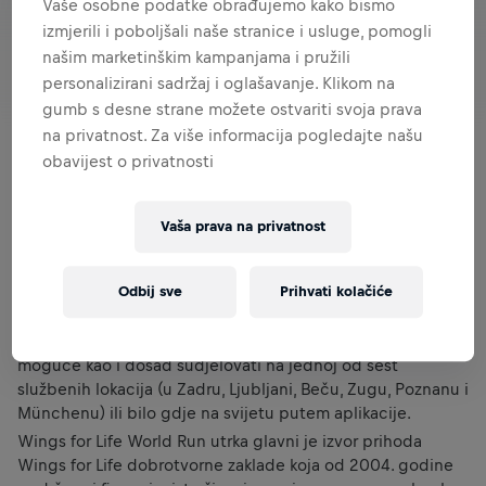
Vaše osobne podatke obrađujemo kako bismo
izmjerili i poboljšali naše stranice i usluge, pomogli
našim marketinškim kampanjama i pružili
personalizirani sadržaj i oglašavanje. Klikom na
gumb s desne strane možete ostvariti svoja prava
na privatnost. Za više informacija pogledajte našu
obavijest o privatnosti
Vaša prava na privatnost
5. svibnja u 13 sati - vidimo se!
Odbij sve
Prihvati kolačiće
I ovogodišnje, 11. izdanje Wings for Life World Run utrke
održat će se prvu nedjelju u svibnju diljem svijeta u isto
vrijeme (u 13 sati po lokalnom vremenu), a u utrci je
moguće kao i dosad sudjelovati na jednoj od šest
službenih lokacija (u Zadru, Ljubljani, Beču, Zugu, Poznanu i
Münchenu) ili bilo gdje na svijetu putem aplikacije.
Wings for Life World Run utrka glavni je izvor prihoda
Wings for Life dobrotvorne zaklade koja od 2004. godine