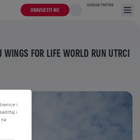
GLOBALNI PARTNER
OBAVIJESTI ME
 WINGS FOR LIFE WORLD RUN UTRCI
ranice i
adržaj i
 na