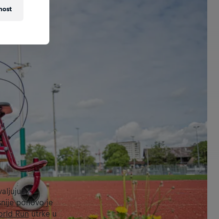
nost
aljujući
nije ponovo je
orld Run
utrke u