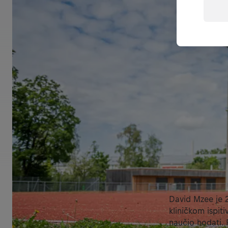
David Mzee je 2
kliničkom ispiti
naučio hodati. 