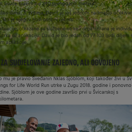
o tisuće svakim od 390 prehodanih metara.
liko dana, 3. svibnja, David je još jednom nadmašio očekivan
 što je njegov novi osobni rekord.
ituacije, otkazane su službene utrke i organizirana je indivi
trka uz aplikaciju. David je bio jedan od 77 103 ljudi diljem s
em aplikacije.
 ZA SUDJELOVANJE ZAJEDNO, ALI ODVOJENO
o mu je pravio Šveđanin Nklas Sjöblom, koji također živi u Šv
ngs for Life World Run utrke u Zugu 2018. godine i ponovno
odine. Sjöblom je ove godine završio prvi u Švicarskoj s
 kilometara.