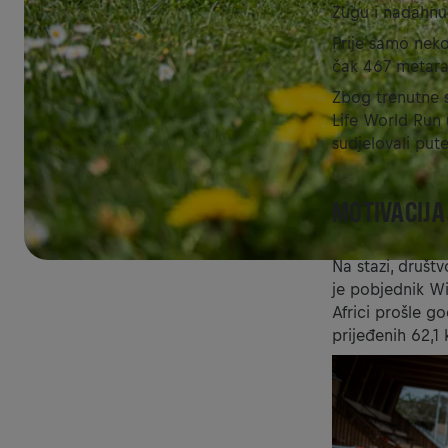
Zugu i nadahnu
Prije samo neko
čak 467 metara,
Zbog trenutne s
Life World Run u
sudjelovali put
MOTIVACIJA
Na stazi, društv
je pobjednik Wi
Africi prošle g
prijeđenih 62,1