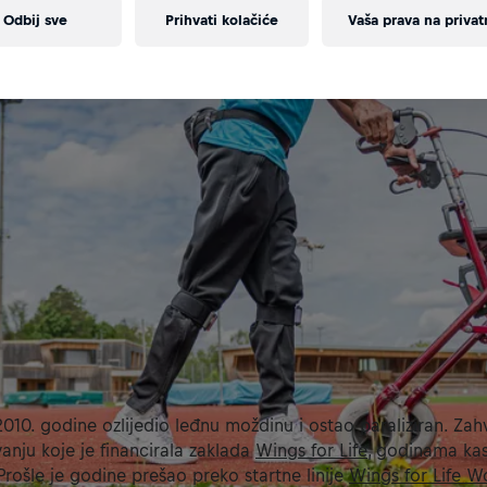
Odbij sve
Prihvati kolačiće
Vaša prava na privat
010. godine ozlijedio leđnu moždinu i ostao paraliziran. Zahv
vanju koje je financirala zaklada
Wings for Life
, godinama kas
Prošle je godine prešao preko startne linije
Wings for Life W