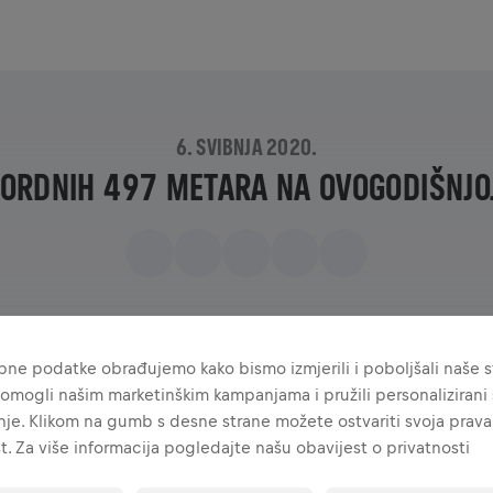
6. SVIBNJA 2020.
KORDNIH 497 METARA NA OVOGODIŠNJOJ
ne podatke obrađujemo kako bismo izmjerili i poboljšali naše st
omogli našim marketinškim kampanjama i pružili personalizirani s
je. Klikom na gumb s desne strane možete ostvariti svoja prava
t. Za više informacija pogledajte našu obavijest o privatnosti