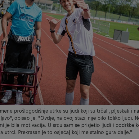
ene prošlogodišnje utrke su ljudi koji su trčali, pljeskali i na
jivo", opisao je. "Ovdje, na ovoj stazi, nije bilo toliko ljudi. Ne
mi je bila motivacija. U srcu sam se prisjetio ljudi i podrške
 utrci. Prekrasan je to osjećaj koji me stalno gura dalje."