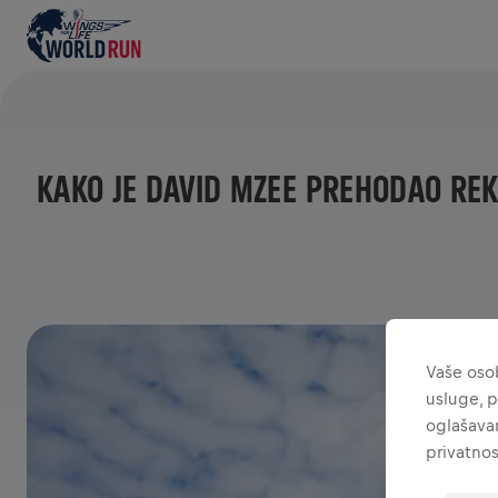
KAKO JE DAVID MZEE PREHODAO RE
Vaše osob
usluge, p
oglašavan
privatnos