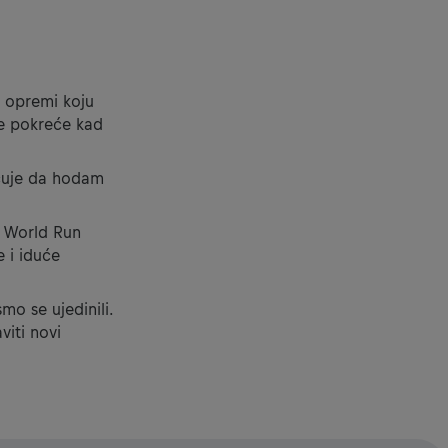
u opremi koju
 se pokreće kad
ućuje da hodam
e World Run
e i iduće
smo se ujedinili.
viti novi