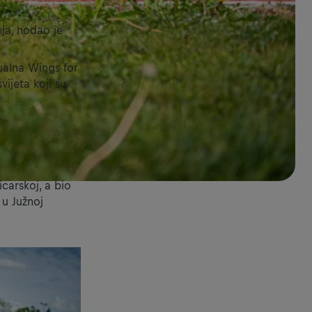
ja, hodao je
dualna Wings for
vijeta koji su
icarskoj, a bio
 u Južnoj