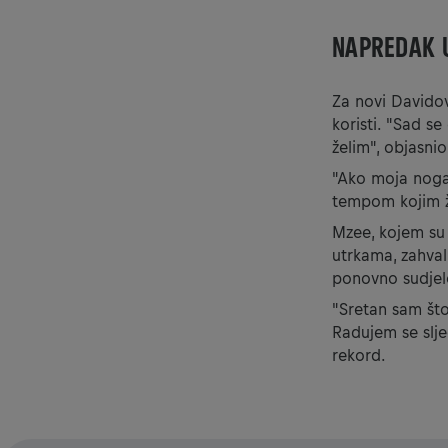
NAPREDAK U
Za novi Davidov 
koristi. "Sad se
želim", objasnio
"Ako moja noga
tempom kojim ž
Mzee, kojem su
utrkama, zahval
ponovno sudjel
"Sretan sam što 
Radujem se slje
rekord.