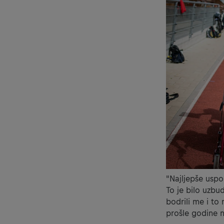
"Najljepše uspom
To je bilo uzbudl
bodrili me i to 
prošle godine na