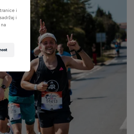
ranice i
adržaj i
 na
nost