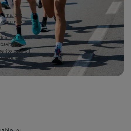
n tima, bez
krasan osjećaj
š.
ednice. S timom
baviti
me što ćete biti
gao bi ove
redstva za