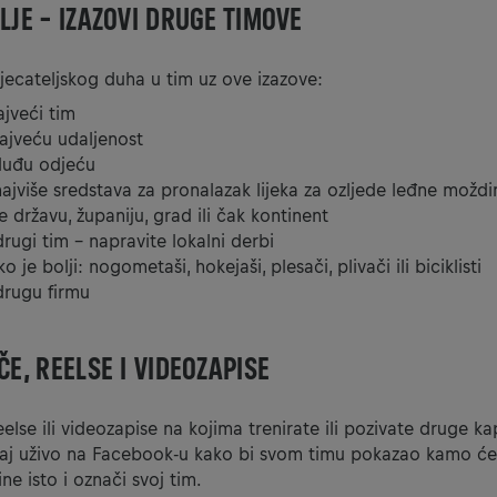
LJE – IZAZOVI DRUGE TIMOVE
ecateljskog duha u tim uz ove izazove:
ajveći tim
najveću udaljenost
jluđu odjeću
ajviše sredstava za pronalazak lijeka za ozljede leđne moždi
e državu, županiju, grad ili čak kontinent
drugi tim – napravite lokalni derbi
o je bolji: nogometaši, hokejaši, plesači, plivači ili biciklisti
drugu firmu
ČE, REELSE I VIDEOZAPISE
reelse ili videozapise na kojima trenirate ili pozivate druge k
j uživo na Facebook-u kako bi svom timu pokazao kamo ćeš
ne isto i označi svoj tim.