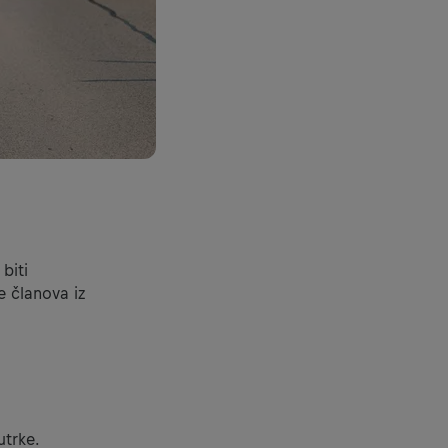
biti
še članova iz
utrke.