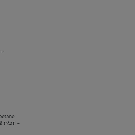
ne
apetane
 trčati –