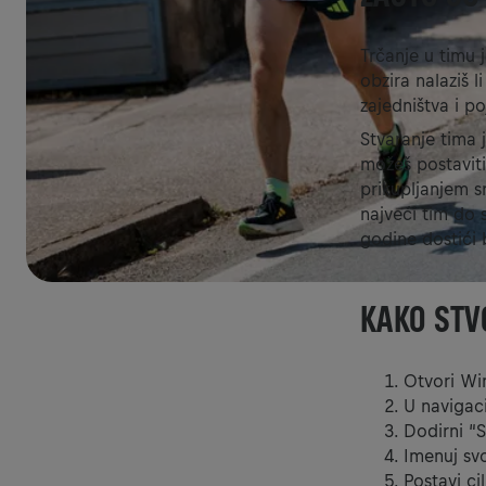
Trčanje u timu 
obzira nalaziš l
zajedništva i 
Stvaranje tima 
možeš postaviti 
prikupljanjem sr
najveći tim do
godine dostići b
KAKO STVO
Otvori Win
U navigaci
Dodirni “S
Imenuj svo
Postavi ci