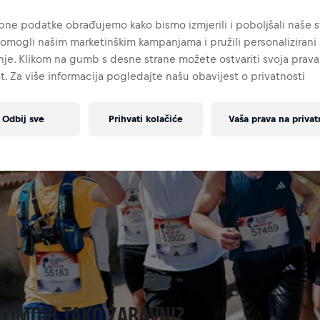
ne podatke obrađujemo kako bismo izmjerili i poboljšali naše st
omogli našim marketinškim kampanjama i pružili personalizirani s
je. Klikom na gumb s desne strane možete ostvariti svoja prava
t. Za više informacija pogledajte našu obavijest o privatnosti
Odbij sve
Prihvati kolačiće
Vaša prava na privat
 TIMOVI TAKO ZABAVNI?