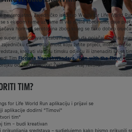
je nevjerojatno. Zajedničko iskustvo Wings for Life World Ru
i se s ekipom rame uz rame ili vas dijele kontinenti, daje pre
pojačava hormon serotonina zbog kojeg se tako dobro osjeća
je super jednostavan i zabavan način da pojačaj osjećaj zaj
zajedničku ciljnu udaljenost koju želite prijeći, intenzivno se 
edstava, kreirati vlastitu timsku odjeću ili iznenaditi svijet ti
 sad! Tim
Floriana Neuschwandera, ‘Run with the Flow‘
, mo
rojku od 1800 članova! Želiš srušiti taj rekord?
RITI TIM?
gs for Life World Run aplikaciju i prijavi se
ji aplikacije dodirni “Timovi”
tvori tim”
j tim – budi kreativan
lj prikupljanja sredstava – sudjelujemo kako bismo prikupili s