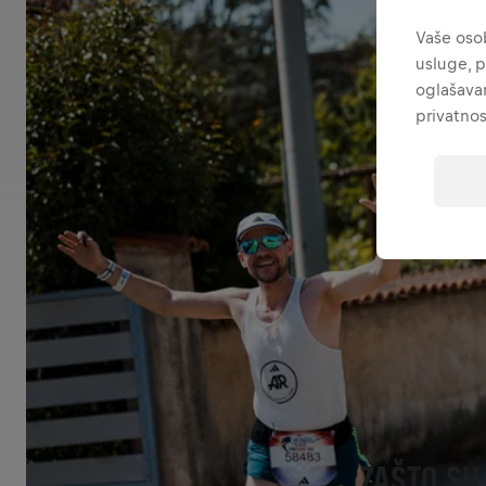
Vaše osob
usluge, p
oglašavan
privatnos
ZAŠTO SU