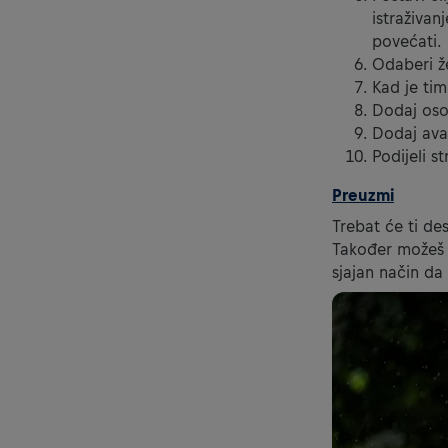
istraživan
povećati.
Odaberi že
Kad je tim
Dodaj osob
Dodaj avat
Podijeli s
Preuzmi
Trebat će ti de
Također možeš r
sjajan način da