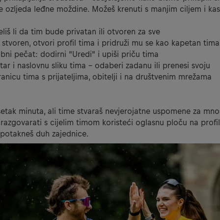
je ozljeda leđne moždine. Možeš krenuti s manjim ciljem i kas
liš li da tim bude privatan ili otvoren za sve
 stvoren, otvori profil tima i pridruži mu se kao kapetan tima
ni pečat: dodirni “Uredi” i upiši priču tima
ar i naslovnu sliku tima – odaberi zadanu ili prenesi svoju
tranicu tima s prijateljima, obitelji i na društvenim mrežama
setak minuta, ali time stvaraš nevjerojatne uspomene za mnoš
azgovarati s cijelim timom koristeći oglasnu ploču na profil
 potakneš duh zajednice.