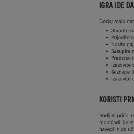
IGRA IDE DA
Dodaj malo natj
Stvorite n
Prijeđite 
Nosite na
Sakupite n
Predstavit
Izazovite 
Saznajte tk
Izazovite 
KORISTI PRI
Podijeli priče, 
momčadi. Snima
navedi ih da uči