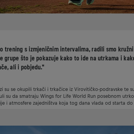
o trening s izmjeničnim intervalima, radili smo kružni
ge grupe što je pokazuje kako to ide na utrkama i kako
če, ali i pobjedu."
zi su se okupili trkači i trkačice iz Virovitičko-podravske te s
knuli su da smatraju Wings for Life World Run posebnom utr
ije i atmosfere zajedništva koja tog dana vlada od starta do c