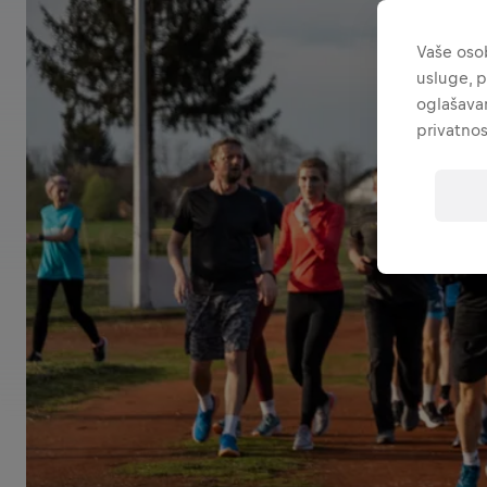
Vaše osob
usluge, p
oglašavan
privatnos