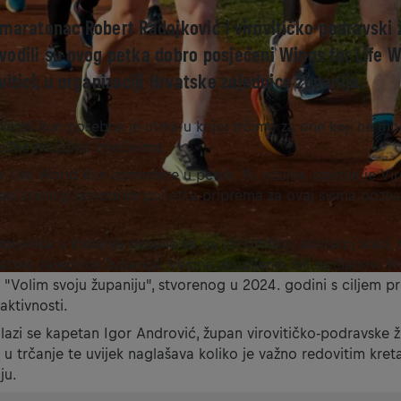
amaratonac Robert Radojković i virovitičko-podravski 
vodili su ovog petka dobro posjećeni Wings for Life 
vitici, u organizaciji Hrvatske zajednice županija.
World Run posebna je utrka u kojoj trčimo za one koji ne mog
leđne moždine izlječivima.
Life World Run atmosfere u petak, 15. ožujka, osjetila je Viro
reni trening povodom početka priprema za ovaj svima pozna
.
bljenika u kretanje okupilo se na virovitičkoj atletskoj stazi
atske zajednice županija. Većina okupljenih bili su članovi Wi
"Volim svoju županiju", stvorenog u 2024. godini s ciljem p
 aktivnosti.
lazi se kapetan Igor Andrović, župan virovitičko-podravske žu
k u trčanje te uvijek naglašava koliko je važno redovitim kret
ju.