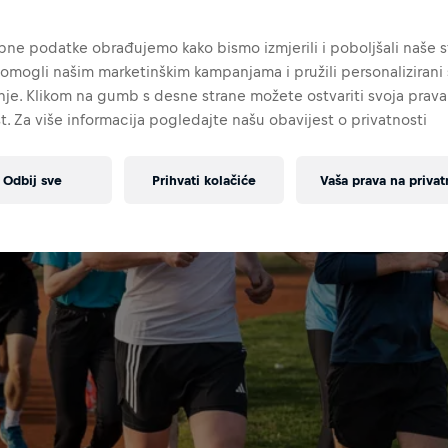
ne podatke obrađujemo kako bismo izmjerili i poboljšali naše st
omogli našim marketinškim kampanjama i pružili personalizirani s
je. Klikom na gumb s desne strane možete ostvariti svoja prava
t. Za više informacija pogledajte našu obavijest o privatnosti
Odbij sve
Prihvati kolačiće
Vaša prava na privat