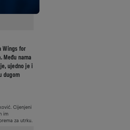
a Wings for
rta. Među nama
je, ujedno je i
 u dugom
ović. Cijenjeni
im im
prema za utrku.