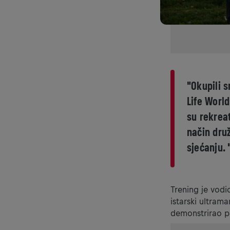
"Okupili 
Life World
su rekreat
način dru
sjećanju. 
Trening je vodi
istarski ultrama
demonstrirao po