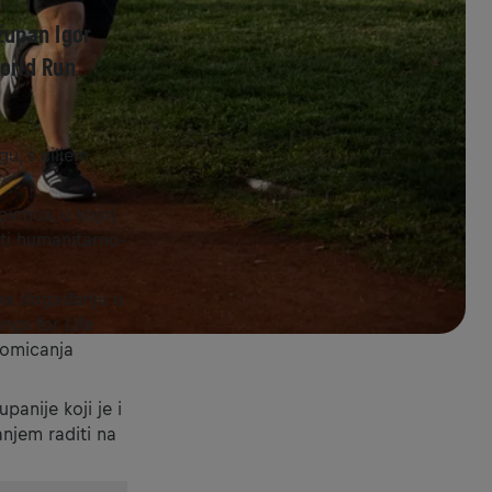
župan Igor
World Run
u, s ciljem
vitica, u kojoj
ti humanitarno-
, na događanju u
ngs for Life
romicanja
panije koji je i
anjem raditi na