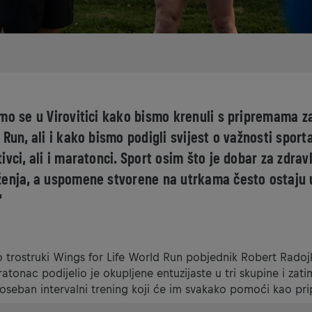
smo se u Virovitici kako bismo krenuli s pripremama z
 Run, ali i kako bismo podigli svijest o važnosti spo
ivci, ali i maratonci. Sport osim što je dobar za zdravl
ženja, a uspomene stvorene na utrkama često ostaju
"
o trostruki Wings for Life World Run pobjednik Robert Radojk
ratonac podijelio je okupljene entuzijaste u tri skupine i zat
seban intervalni trening koji će im svakako pomoći kao pri