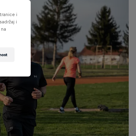
ranice i
adržaj i
 na
nost