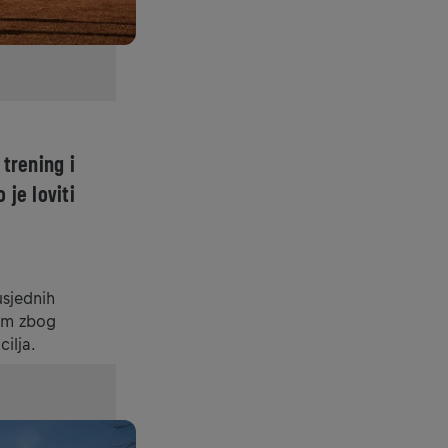
 trening i
 je loviti
usjednih
kom zbog
ilja.