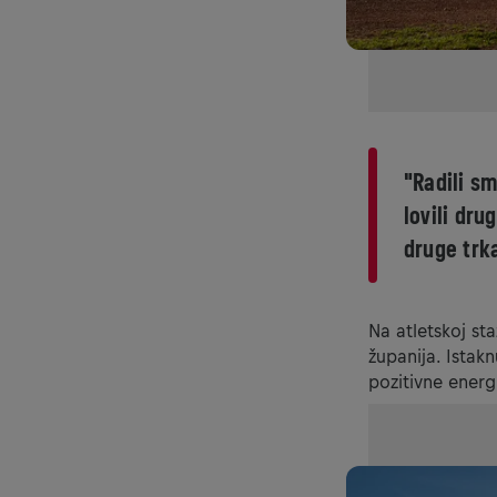
"Radili sm
lovili dru
druge trka
Na atletskoj sta
županija. Ista
pozitivne energ