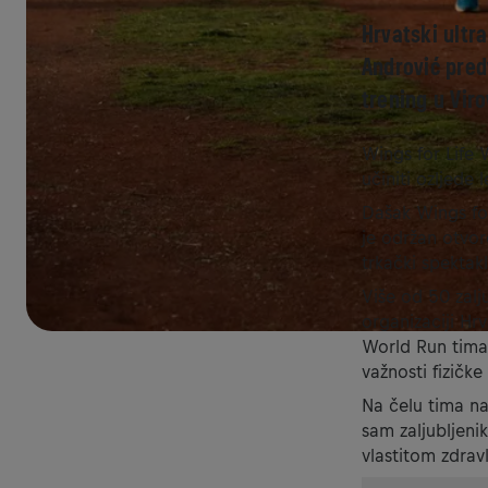
Hrvatski ultr
Andrović pred
trening u Viro
Wings for Life 
učiniti ozljede 
Dašak Wings for 
je održan otvo
trkački spektakl
Više od 50 zalju
organizaciji Hrv
World Run tima 
važnosti fizičke
Na čelu tima na
sam zaljubljeni
vlastitom zdravl