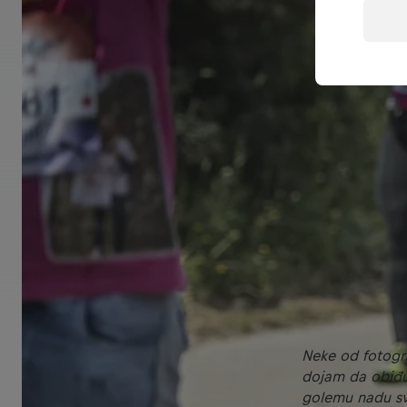
Neke od fotogra
dojam da obiđu c
golemu nadu sv