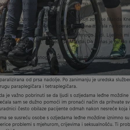
bolji mogući način podsjetiti zašto trčimo i zašto utrka Wings
 tako velikom broju ljudi.
tografiji s utrke Wings for Life World Run zove se Manda Kne
a težak oblik skolioze i već je sa 16 godina morala na operac
budila iz narkoze, oko mene je bilo mnogo ljudi. Liječnik mi
ali nisam uspjela,” prisjeća se Manda. Do danas je ostalo 
ogodilo.
itacije je susrela mnogo ljudi koji su se zbog ozljeda leđne 
ćaju beznađa. „Iako sam bila vrlo mlada, odlučila sam da će m
an,“ kaže 66-godišnja Manda.
aralizirana od prsa nadolje. Po zanimanju je uredska službe
drugu paraplegičara i tetraplegičara.
da je važno pobrinuti se da ljudi s ozljedama leđne moždin
sjećala sam se dužno pomoći im pronaći način da prihvate svo
uradnici često obilaze pacijente odmah nakon nesreće koja ih
jima se susreću osobe s ozljedama leđne moždine iznimno su
jerice problemi s mjehurom, crijevima i seksualnošću. Ti pr