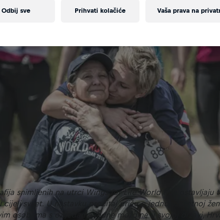
Odbij sve
Prihvati kolačiće
Vaša prava na privat
fija snimljenih na utrci Wings for Life World Run ostavljaju 
ijeli svijet. U nastavku pročitaj priču o jednoj izuzetnoj žen
im osobama s ozljedama leđne moždine u svojoj državi, Hrv