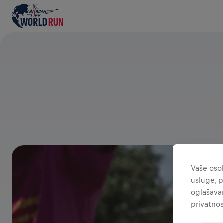
Vaše osob
usluge, p
oglašavan
privatnos