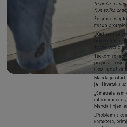
te priča na naj
Run toliko znači
Žena na ovoj fo
mlada pretrpjel
„Kad sam se pro
pomaknem noge, 
što se točno d
Tijekom rehabil
prepustili osje
lijep i pozitiv
Manda je otad p
je i Hrvatsku u
„Smatrala sam 
informirani i o
Manda i njeni s
„Problemi s ko
karaktera, prim