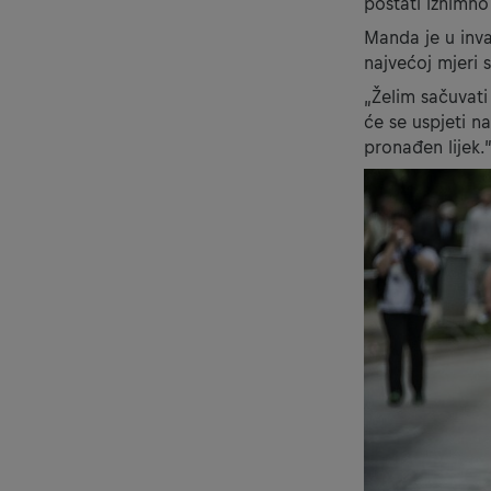
postati iznimno 
Manda je u inv
najvećoj mjeri 
„Želim sačuvati
će se uspjeti n
pronađen lijek.