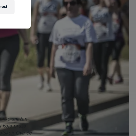
nost
toliko snažan
i koja pruža
atskoj! Ova će