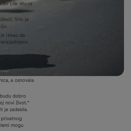
 for Life World
žević. Vrlo je
iju.
 je rekao da
nerazjašnjeno
moždine
oj život biti
nica, a osnovala
e budu dobro
j novi život.”
 je zadesila.
 privatnog
oblemi mogu