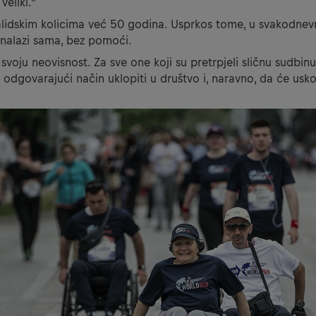
veliki.”
alidskim kolicima već 50 godina. Usprkos tome, u svakodnev
snalazi sama, bez pomoći.
 svoju neovisnost. Za sve one koji su pretrpjeli sličnu sudbi
a odgovarajući način uklopiti u društvo i, naravno, da će usko
”