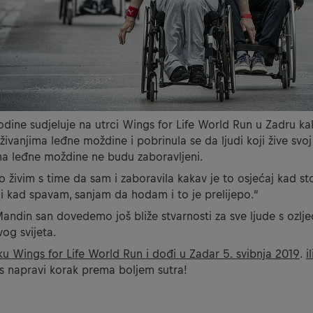
ine sudjeluje na utrci Wings for Life World Run u Zadru ka
aživanjima leđne moždine i pobrinula se da ljudi koji žive svo
ma leđne moždine ne budu zaboravljeni.
o živim s time da sam i zaboravila kakav je to osjećaj kad s
li kad spavam, sanjam da hodam i to je prelijepo.”
Mandin san dovedemo još bliže stvarnosti za sve ljude s ozl
vog svijeta.
trku Wings for Life World Run i dođi u Zadar 5. svibnja 2019
.
i
s napravi korak prema boljem sutra!