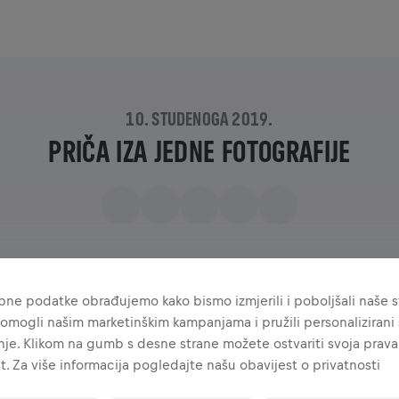
10. STUDENOGA 2019.
PRIČA IZA JEDNE FOTOGRAFIJE
ne podatke obrađujemo kako bismo izmjerili i poboljšali naše st
omogli našim marketinškim kampanjama i pružili personalizirani s
je. Klikom na gumb s desne strane možete ostvariti svoja prava
t. Za više informacija pogledajte našu obavijest o privatnosti