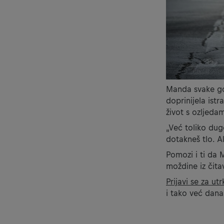
Manda svake god
doprinijela istr
život s ozljeda
„Već toliko dug
dotakneš tlo. A
Pomozi i ti da 
moždine iz čita
Prijavi se za u
i tako već dana