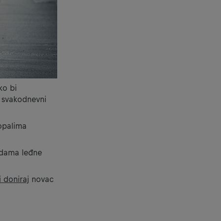
ko bi
j svakodnevni
topalima
jedama leđne
li doniraj
novac