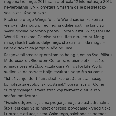
nego na treningu. 2015. sam pretrčala 12 kilometara, a 2017.
nevjerojatnih 17,9 kilometara. Smatram da je presretačko
vozilo zaslužno za ovo.”
Pitali smo druge Wings for Life World sudionike koji su
vjerovali da mogu prijeći jednu udaljenost i na kraju su
svake godine ponovno postavili novi vlastiti Wings for Life
World Run rekord. Carolynini rezultati nisu jedini. Mnogi,
mnogi ljudi trčali su dalje nego što su mislili da mogu –
istinski dokaz da je tijelo jače od uma.
Razgovarali smo sa sportskom psihologinjom na Sveučilištu
Middlesex, dr. Rhondom Cohen kako bismo otkrili zašto
jurnjava presretačkog vozila gura Wings for Life World
sudionike da ostvare bolje rezultate nego što su zamislili.
“Istraživanje identificira strah kao oruđe unutar našeg
kompleta za evolucijski opstanak”, objašnjava dr. Cohen.
“Biti ‘proganjan’ stvara strah koji zauzvrat djeluje kao
snažan motivator.”
“Fizički odgovor tijela na proganjanje je porast adrenalina
što tijelu daje veliki nalet energije, povećanje krvnog tlaka
i ubrzanje otkucaja srca. Osim toga, oslobađa se hormon