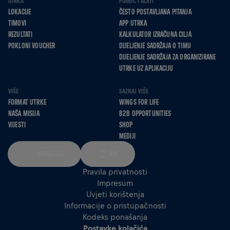
UTRKA
POMOĆ I ALATI
LOKACIJE
ČESTO POSTAVLJANA PITANJA
TIMOVI
APP UTRKA
REZULTATI
KALKULATOR IZRAČUNA CILJA
POKLONI VOUCHER
DIJELJENJE SADRŽAJA O TIMU
DIJELJENJE SADRŽAJA ZA ORGANIZIRANE
UTRKE UZ APLIKACIJU
VIŠE
SAZNAJ VIŠE
FORMAT UTRKE
WINGS FOR LIFE
NAŠA MISIJA
B2B OPPORTUNITIES
VIJESTI
SHOP
MEDIJI
HRVATSKI
KM
Pravila privatnosti
Impresum
Uvjeti korištenja
Informacije o pristupačnosti
Kodeks ponašanja
Postavke kolačića