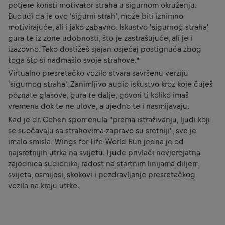
potjere koristi motivator straha u sigurnom okruženju.
Budući da je ovo 'sigurni strah', može biti iznimno
motivirajuće, ali i jako zabavno. Iskustvo 'sigurnog straha'
gura te iz zone udobnosti, što je zastrašujuće, ali je i
izazovno. Tako dostižeš sjajan osjećaj postignuća zbog
toga što si nadmašio svoje strahove.”
Virtualno presretačko vozilo stvara savršenu verziju
'sigurnog straha'. Zanimljivo audio iskustvo kroz koje čuješ
poznate glasove, gura te dalje, govori ti koliko imaš
vremena dok te ne ulove, a ujedno te i nasmijavaju.
Kad je dr. Cohen spomenula "prema istraživanju, ljudi koji
se suočavaju sa strahovima zapravo su sretniji", sve je
imalo smisla. Wings for Life World Run jedna je od
najsretnijih utrka na svijetu. Ljude privlači nevjerojatna
zajednica sudionika, radost na startnim linijama diljem
svijeta, osmijesi, skokovi i pozdravljanje presretačkog
vozila na kraju utrke.