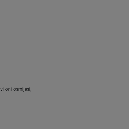
vi oni osmijesi,
čića.