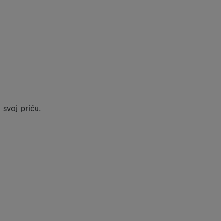
 svoj priču.
čića.