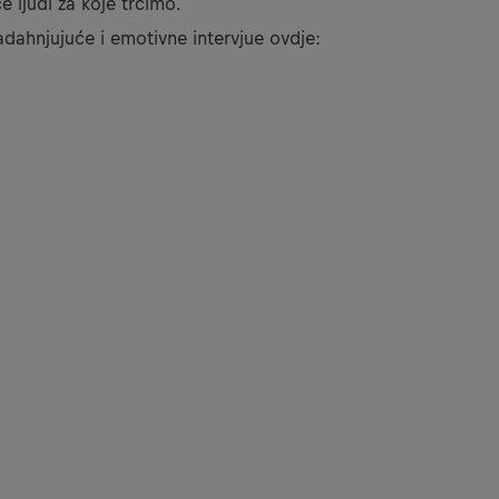
e ljudi za koje trčimo.
želiš vidjet ovaj sadržaj, morat ćeš promijeniti postavke kola
dahnjujuće i emotivne intervjue ovdje:
POSTAVKE KOLAČIĆA