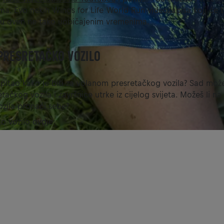
. Evo nekih Wings for Life World Run videozapisa koji će t
e u ovim ne tako uobičajenim vremenima.
PRESRETAČKO VOZILO
 zapitao kako je biti za volanom presretačkog vozila? Sad mož
etačkog vozila i završnice utrke iz cijelog svijeta. Možeš li 
zila pronaći sebe?
ko vozilo ovdje: