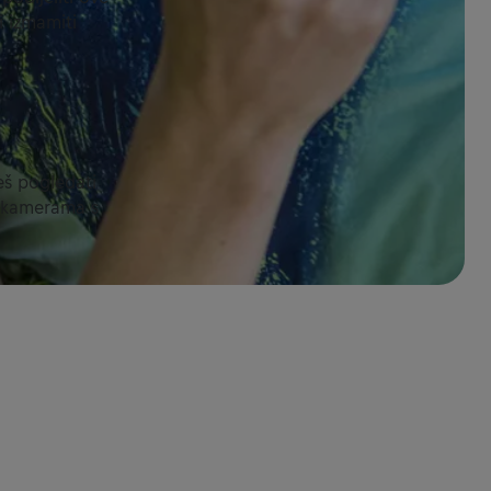
i izmamiti
eš pogledati
na kamerama s