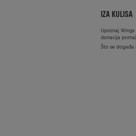
IZA KULISA
Upoznaj Wings f
donacija pomaže
Ako 
Što se događa i