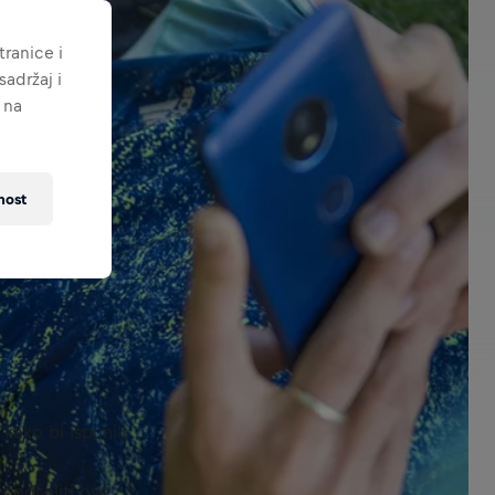
ranice i
adržaj i
 na
nost
kako bi ispunili
 podijeliti ove