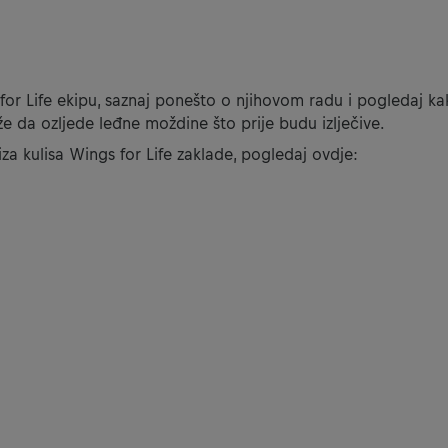
or Life ekipu, saznaj ponešto o njihovom radu i pogledaj ka
 da ozljede leđne moždine što prije budu izlječive.
želiš vidjet ovaj sadržaj, morat ćeš promijeniti postavke kola
za kulisa Wings for Life zaklade, pogledaj ovdje:
POSTAVKE KOLAČIĆA