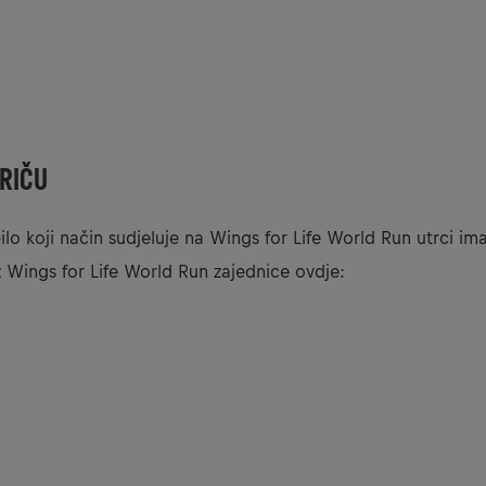
RIČU
ilo koji način sudjeluje na Wings for Life World Run utrci ima
z Wings for Life World Run zajednice ovdje:
želiš vidjet ovaj sadržaj, morat ćeš promijeniti postavke kola
POSTAVKE KOLAČIĆA