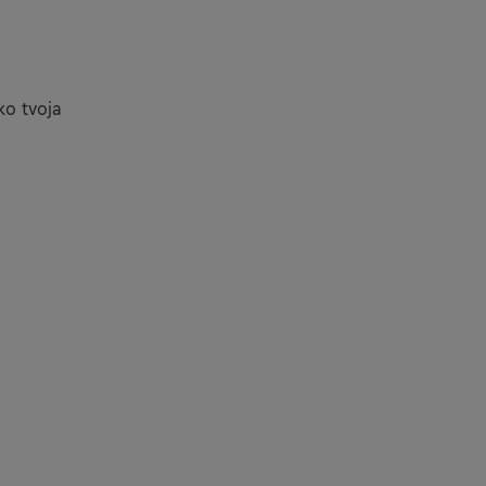
ko tvoja
čića.