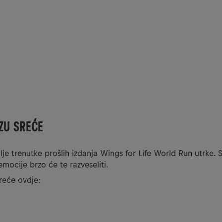
ZU SREĆE
lje trenutke prošlih izdanja Wings for Life World Run utrke. S
 emocije brzo će te razveseliti.
želiš vidjet ovaj sadržaj, morat ćeš promijeniti postavke kola
sreće ovdje:
POSTAVKE KOLAČIĆA