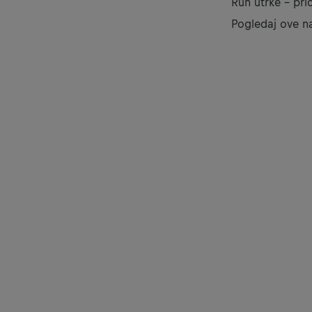
Run utrke - prič
Ako 
Pogledaj ove na