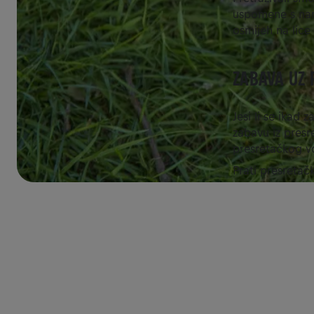
uspomene s nama
osmijeh na lic
ZABAVA UZ 
Jesi li se ikad
zabavu iz presr
presretačkog vo
Prati presretač