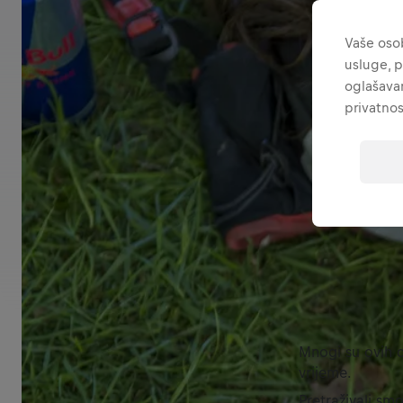
Vaše osob
usluge, p
oglašavan
privatnos
Mnogi su ovih d
vrijeme.
Pretraživali sm