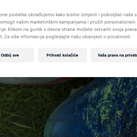
ne podatke obrađujemo kako bismo izmjerili i poboljšali naše st
omogli našim marketinškim kampanjama i pružili personalizirani s
je. Klikom na gumb s desne strane možete ostvariti svoja prava
t. Za više informacija pogledajte našu obavijest o privatnosti
Odbij sve
Prihvati kolačiće
Vaša prava na privat
ana kod kuće više nego inače i pronalaze brojne zanimacije 
o
naše videozapise na YouTubeu
i pomislili da možda i ti želiš