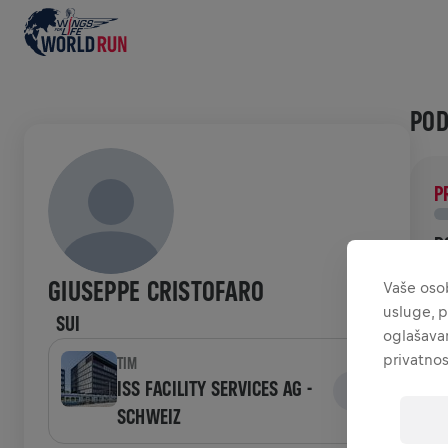
POD
P
D
P
GIUSEPPE CRISTOFARO
Vaše osob
ć
usluge, p
SUI
oglašavan
POV
privatnos
TIM
ISS FACILITY SERVICES AG -
SCHWEIZ
W