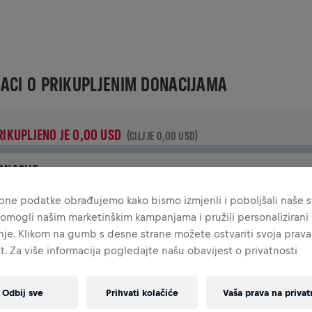
ACI O PRIKUPLJENIM DONACIJAMA
RIKUPLJENO JE 0,00 USD
(CILJ JE 0,00 USD)
ONACIJE
ruži svoj doprinos donacijom! 100% iznosa tvoje donacije bit
ne podatke obrađujemo kako bismo izmjerili i poboljšali naše st
e utrošeno na istraživanja ozljeda leđne moždine.
omogli našim marketinškim kampanjama i pružili personalizirani s
je. Klikom na gumb s desne strane možete ostvariti svoja prava
IJEST
t. Za više informacija pogledajte našu obavijest o privatnosti
Odbij sve
Prihvati kolačiće
Vaša prava na privat
INGS FOR LIFE WORLD RUN VIJESTI
2026