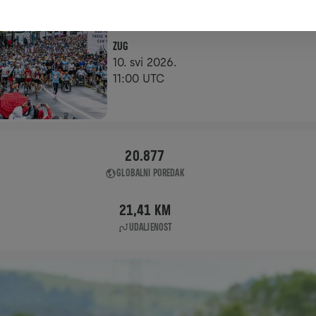
NA SLUŽBENOJ LOKACIJI
ZUG
10. svi 2026.
11:00 UTC
20.877
GLOBALNI POREDAK
21,41 KM
UDALJENOST