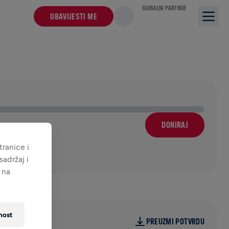
GLOBALNI PARTNER
OBAVIJESTI ME
DONIRAJ
ranice i
adržaj i
 na
nost
PREUZMI POTVRDU