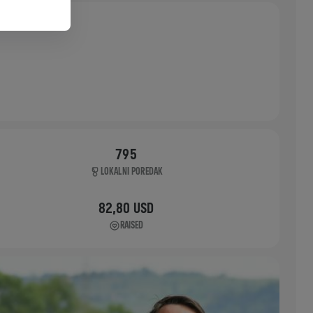
795
LOKALNI POREDAK
82,80 USD
RAISED