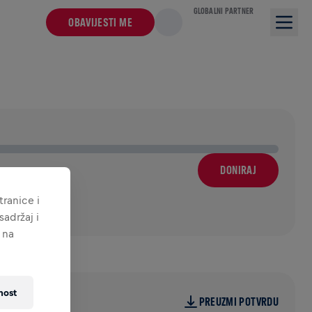
GLOBALNI PARTNER
OBAVIJESTI ME
DONIRAJ
ranice i
adržaj i
 na
nost
PREUZMI POTVRDU