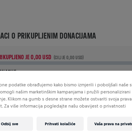
ACI O PRIKUPLJENIM DONACIJAMA
RIKUPLJENO JE 0,00 USD
(CILJ JE 0,00 USD)
ONACIJE
ruži svoj doprinos donacijom! 100% iznosa tvoje donacije bit
ne podatke obrađujemo kako bismo izmjerili i poboljšali naše st
e utrošeno na istraživanja ozljeda leđne moždine.
omogli našim marketinškim kampanjama i pružili personalizirani s
je. Klikom na gumb s desne strane možete ostvariti svoja prava
IJEST
t. Za više informacija pogledajte našu obavijest o privatnosti
Odbij sve
Prihvati kolačiće
Vaša prava na privat
INGS FOR LIFE WORLD RUN VIJESTI
2025