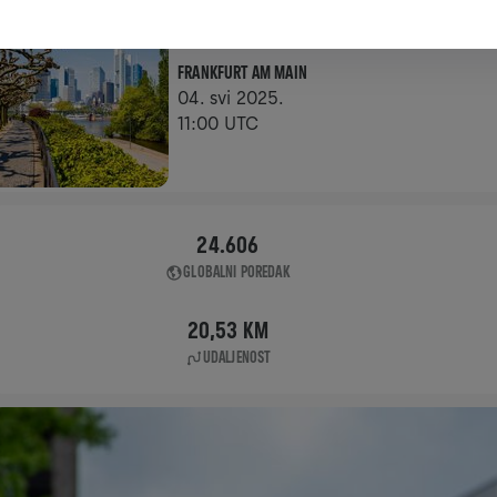
APP RUN
FRANKFURT AM MAIN
04. svi 2025.
11:00 UTC
24.606
GLOBALNI POREDAK
20,53 KM
UDALJENOST