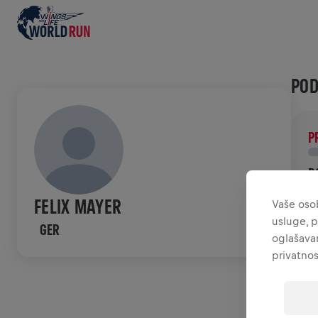
POD
P
D
P
FELIX MAYER
Vaše osob
ć
usluge, p
GER
oglašavan
POV
privatnos
W