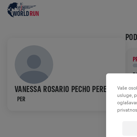
POD
P
D
P
VANESSA ROSARIO PECHO PEREZ
Vaše osob
ć
usluge, p
PER
oglašavan
POV
privatnos
W