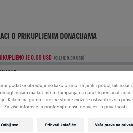
ACI O PRIKUPLJENIM DONACIJAMA
RIKUPLJENO JE 0,00 USD
(CILJ JE 0,00 USD)
ONACIJE
ruži svoj doprinos donacijom! 100% iznosa tvoje donacije bit
ne podatke obrađujemo kako bismo izmjerili i poboljšali naše st
e utrošeno na istraživanja ozljeda leđne moždine.
omogli našim marketinškim kampanjama i pružili personalizirani s
je. Klikom na gumb s desne strane možete ostvariti svoja prava
IJEST
t. Za više informacija pogledajte našu obavijest o privatnosti
Odbij sve
Prihvati kolačiće
Vaša prava na privat
INGS FOR LIFE WORLD RUN VIJESTI
2025