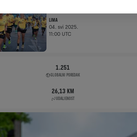
APP RUN
LIMA
04. svi 2025.
11:00 UTC
1.251
GLOBALNI POREDAK
26,13 KM
UDALJENOST