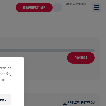
GLOBALNI PARTNER
OBAVIJESTI ME
DONIRAJ
ranice i
adržaj i
 na
nost
PREUZMI POTVRDU