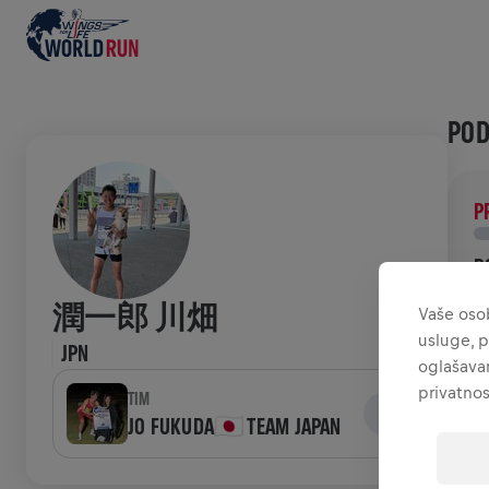
POD
P
D
P
潤一郎 川畑
Vaše osob
ć
usluge, p
JPN
oglašavan
POV
privatnos
TIM
JO FUKUDA🇯🇵 TEAM JAPAN
W