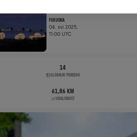
APP RUN
FUKUOKA
04. svi 2025.
11:00 UTC
14
GLOBALNI POREDAK
61,86 KM
UDALJENOST