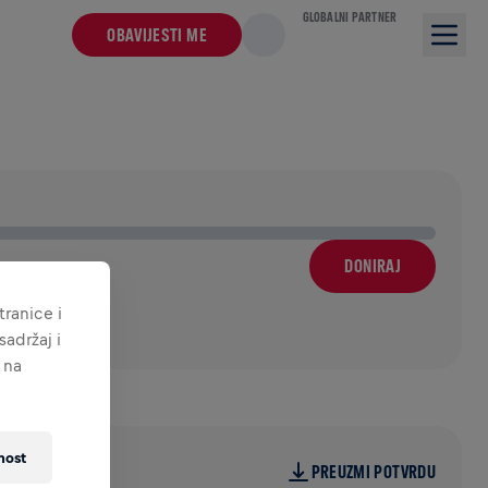
GLOBALNI PARTNER
OBAVIJESTI ME
DONIRAJ
ranice i
adržaj i
 na
nost
PREUZMI POTVRDU