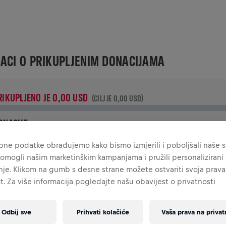
ACI O PRIKUPLJENIM DONACIJAMA
RIKUPLJENO JE 0,00 USD
(CILJ JE 0,00 USD)
ONACIJE
ruži svoj doprinos donacijom! 100% iznosa tvoje donacije bit
ne podatke obrađujemo kako bismo izmjerili i poboljšali naše st
e utrošeno na istraživanja ozljeda leđne moždine.
omogli našim marketinškim kampanjama i pružili personalizirani s
je. Klikom na gumb s desne strane možete ostvariti svoja prava
IJEST
t. Za više informacija pogledajte našu obavijest o privatnosti
Odbij sve
Prihvati kolačiće
Vaša prava na privat
INGS FOR LIFE WORLD RUN VIJESTI
2025