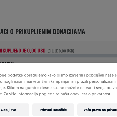
ACI O PRIKUPLJENIM DONACIJAMA
RIKUPLJENO JE 0,00 USD
(CILJ JE 0,00 USD)
ONACIJE
ruži svoj doprinos donacijom! 100% iznosa tvoje donacije bit
ne podatke obrađujemo kako bismo izmjerili i poboljšali naše st
e utrošeno na istraživanja ozljeda leđne moždine.
omogli našim marketinškim kampanjama i pružili personalizirani s
je. Klikom na gumb s desne strane možete ostvariti svoja prava
IJEST
t. Za više informacija pogledajte našu obavijest o privatnosti
Odbij sve
Prihvati kolačiće
Vaša prava na privat
INGS FOR LIFE WORLD RUN VIJESTI
2025