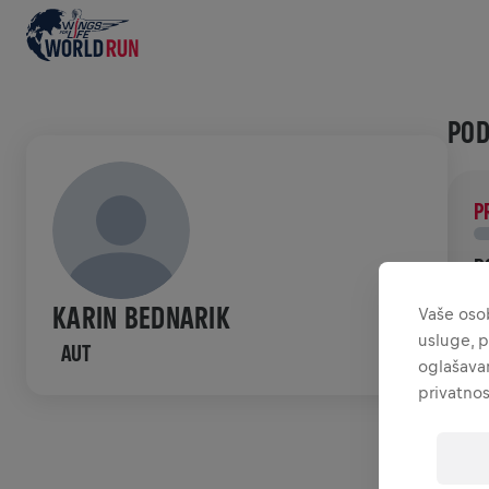
POD
P
D
P
KARIN BEDNARIK
Vaše osob
ć
usluge, p
AUT
oglašavan
POV
privatnos
W