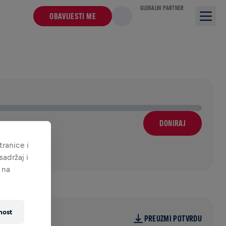
GLOBALNI PARTNER
OBAVIJESTI ME
DONIRAJ
ranice i
adržaj i
 na
nost
PREUZMI POTVRDU