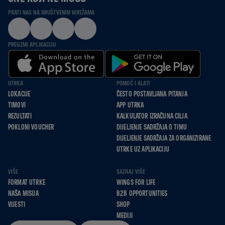
PRATI NAS NA DRUŠTVENIM MREŽAMA
PREUZMI APLIKACIJU
UTRKA
POMOĆ I ALATI
LOKACIJE
ČESTO POSTAVLJANA PITANJA
TIMOVI
APP UTRKA
REZULTATI
KALKULATOR IZRAČUNA CILJA
POKLONI VOUCHER
DIJELJENJE SADRŽAJA O TIMU
DIJELJENJE SADRŽAJA ZA ORGANIZIRANE
UTRKE UZ APLIKACIJU
VIŠE
SAZNAJ VIŠE
FORMAT UTRKE
WINGS FOR LIFE
NAŠA MISIJA
B2B OPPORTUNITIES
VIJESTI
SHOP
MEDIJI