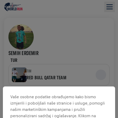
SEMIH ERDEMIR
TUR
TIM
RED BULL QATAR TEAM
PODACI O PRIKUPLJENIM DONACIJAMA
Vaše osobne podatke obrađujemo kako bismo
izmjerili i poboljšali naše stranice i usluge, pomogli
PRIKUPLJENO JE 0,00 USD
našim marketinškim kampanjama i pružili
(CILJ JE 0,00 USD)
personalizirani sadržaj i oglašavanje. Klikom na