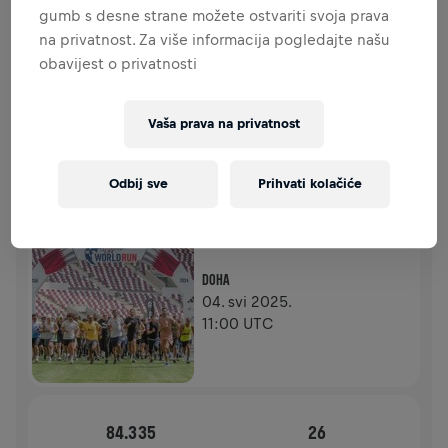
DONACIJE
gumb s desne strane možete ostvariti svoja prava
DONIRAJ
na privatnost. Za više informacija pogledajte našu
Pruži svoj doprinos donacijom! 100% iznosa tvoje
obavijest o privatnosti
donacije bit će utrošeno na istraživanja ozljeda leđne
moždine.
Vaša prava na privatnost
POVIJEST
Odbij sve
Prihvati kolačiće
WINGS FOR LIFE WORLD RUN VIJESTI
2025
APP RUN
DOHA
04. svi 2025.
11:00 UTC
84.335
26