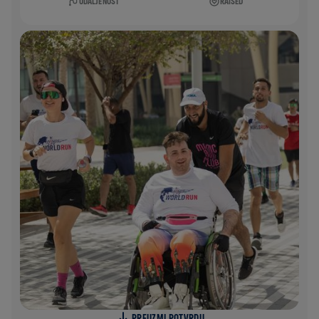
UDALJENOST
RAISED
PREUZMI POTVRDU