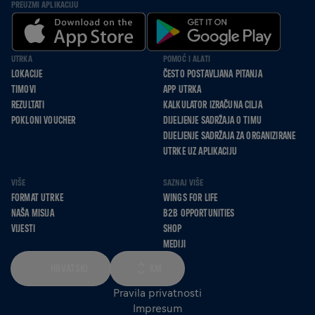
PREUZMI APLIKACIJU
UTRKA
POMOĆ I ALATI
LOKACIJE
ČESTO POSTAVLJANA PITANJA
TIMOVI
APP UTRKA
REZULTATI
KALKULATOR IZRAČUNA CILJA
POKLONI VOUCHER
DIJELJENJE SADRŽAJA O TIMU
DIJELJENJE SADRŽAJA ZA ORGANIZIRANE
UTRKE UZ APLIKACIJU
VIŠE
SAZNAJ VIŠE
FORMAT UTRKE
WINGS FOR LIFE
NAŠA MISIJA
B2B OPPORTUNITIES
VIJESTI
SHOP
MEDIJI
HRVATSKI
KM
Pravila privatnosti
Impresum