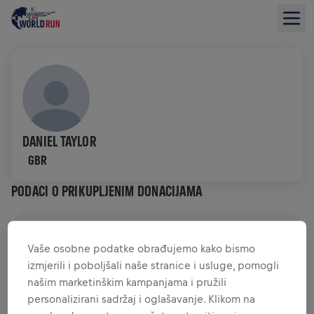
DANIEL TAYLOR
GBR
PODACI O PRIKUPLJENIM DONACIJAMA
PRIKUPLJENO JE 0,00 USD
(CILJ JE 0,00 USD)
Vaše osobne podatke obrađujemo kako bismo
izmjerili i poboljšali naše stranice i usluge, pomogli
DONACIJE
DONIRAJ
našim marketinškim kampanjama i pružili
Pruži svoj doprinos donacijom! 100% iznosa tvoje
personalizirani sadržaj i oglašavanje. Klikom na
donacije bit će utrošeno na istraživanja ozljeda leđne