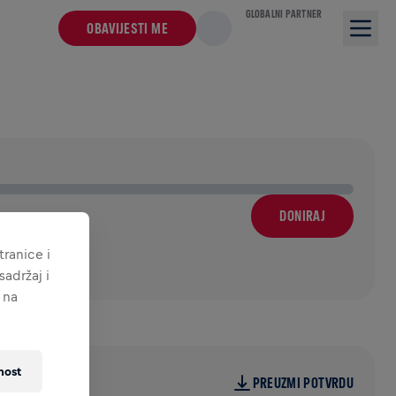
GLOBALNI PARTNER
OBAVIJESTI ME
DONIRAJ
ranice i
adržaj i
 na
nost
PREUZMI POTVRDU