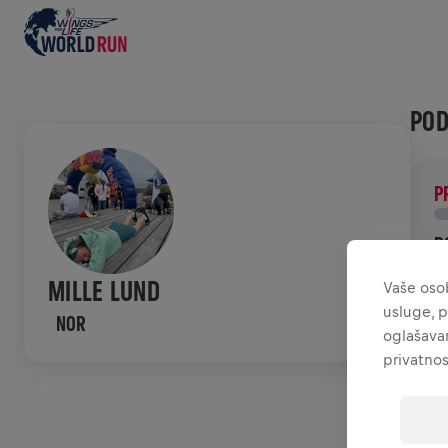
POD
P
D
P
MILLE LUND
Vaše osob
ć
usluge, p
NOR
oglašavan
POV
privatnos
W