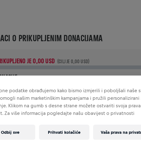
ACI O PRIKUPLJENIM DONACIJAMA
RIKUPLJENO JE 0,00 USD
(CILJ JE 0,00 USD)
ONACIJE
ruži svoj doprinos donacijom! 100% iznosa tvoje donacije bit
ne podatke obrađujemo kako bismo izmjerili i poboljšali naše st
e utrošeno na istraživanja ozljeda leđne moždine.
omogli našim marketinškim kampanjama i pružili personalizirani s
je. Klikom na gumb s desne strane možete ostvariti svoja prava
IJEST
t. Za više informacija pogledajte našu obavijest o privatnosti
Odbij sve
Prihvati kolačiće
Vaša prava na privat
INGS FOR LIFE WORLD RUN VIJESTI
2024