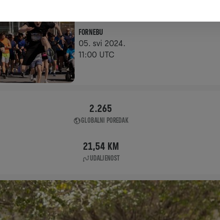
APP RUN
FORNEBU
05. svi 2024.
11:00 UTC
2.265
GLOBALNI POREDAK
21,54 KM
UDALJENOST