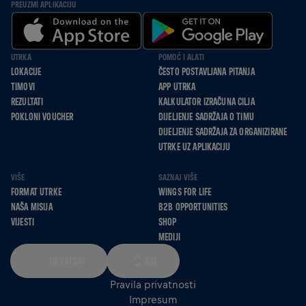
PREUZMI APLIKACIJU
UTRKA
POMOĆ I ALATI
LOKACIJE
ČESTO POSTAVLJANA PITANJA
TIMOVI
APP UTRKA
REZULTATI
KALKULATOR IZRAČUNA CILJA
POKLONI VOUCHER
DIJELJENJE SADRŽAJA O TIMU
DIJELJENJE SADRŽAJA ZA ORGANIZIRANE
UTRKE UZ APLIKACIJU
VIŠE
SAZNAJ VIŠE
FORMAT UTRKE
WINGS FOR LIFE
NAŠA MISIJA
B2B OPPORTUNITIES
VIJESTI
SHOP
MEDIJI
HRVATSKI
KM
Pravila privatnosti
Impresum