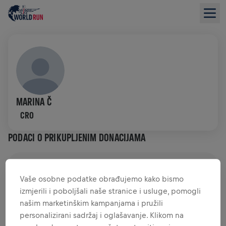
MARINA Č
CRO
PODACI O PRIKUPLJENIM DONACIJAMA
PRIKUPLJENO JE 0,00 USD
(CILJ JE 0,00 USD)
Vaše osobne podatke obrađujemo kako bismo
izmjerili i poboljšali naše stranice i usluge, pomogli
DONACIJE
DONIRAJ
našim marketinškim kampanjama i pružili
Pruži svoj doprinos donacijom! 100% iznosa tvoje
personalizirani sadržaj i oglašavanje. Klikom na
donacije bit će utrošeno na istraživanja ozljeda leđne