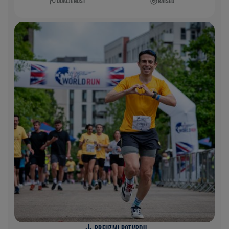
UDALJENOST
RAISED
PREUZMI POTVRDU