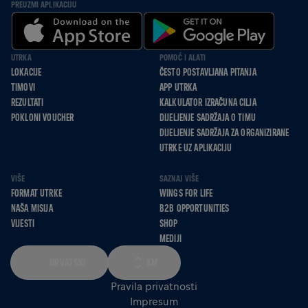
PREUZMI APLIKACIJU
UTRKA
POMOĆ I ALATI
LOKACIJE
ČESTO POSTAVLJANA PITANJA
TIMOVI
APP UTRKA
REZULTATI
KALKULATOR IZRAČUNA CILJA
POKLONI VOUCHER
DIJELJENJE SADRŽAJA O TIMU
DIJELJENJE SADRŽAJA ZA ORGANIZIRANE
UTRKE UZ APLIKACIJU
VIŠE
SAZNAJ VIŠE
FORMAT UTRKE
WINGS FOR LIFE
NAŠA MISIJA
B2B OPPORTUNITIES
VIJESTI
SHOP
MEDIJI
HRVATSKI
KM
Pravila privatnosti
Impresum