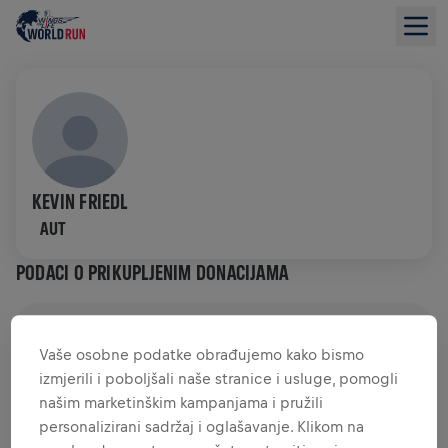
KEVIN FRIEDL
AUT
PODACI O PRIKUPLJENIM DONACIJAMA
PRIKUPLJENO JE 0,00 USD
(CILJ JE 0,00 USD)
Vaše osobne podatke obrađujemo kako bismo
izmjerili i poboljšali naše stranice i usluge, pomogli
DONACIJE
DONIRAJ
našim marketinškim kampanjama i pružili
Pruži svoj doprinos donacijom! 100% iznosa tvoje
personalizirani sadržaj i oglašavanje. Klikom na
donacije bit će utrošeno na istraživanja ozljeda leđne