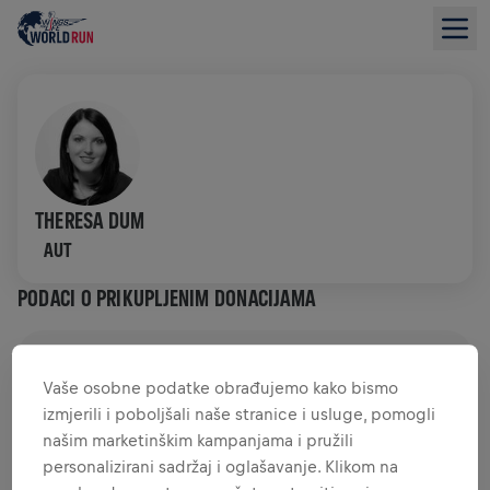
THERESA DUM
AUT
PODACI O PRIKUPLJENIM DONACIJAMA
PRIKUPLJENO JE 0,00 USD
(CILJ JE 0,00 USD)
Vaše osobne podatke obrađujemo kako bismo
izmjerili i poboljšali naše stranice i usluge, pomogli
DONACIJE
DONIRAJ
našim marketinškim kampanjama i pružili
Pruži svoj doprinos donacijom! 100% iznosa tvoje
personalizirani sadržaj i oglašavanje. Klikom na
donacije bit će utrošeno na istraživanja ozljeda leđne