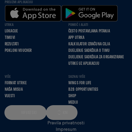
PREUZMI APLIKACIJU
UTRKA
POMOĆ I ALATI
LOKACIJE
ČESTO POSTAVLJANA PITANJA
TIMOVI
APP UTRKA
REZULTATI
KALKULATOR IZRAČUNA CILJA
POKLONI VOUCHER
DIJELJENJE SADRŽAJA O TIMU
DIJELJENJE SADRŽAJA ZA ORGANIZIRANE
UTRKE UZ APLIKACIJU
VIŠE
SAZNAJ VIŠE
FORMAT UTRKE
WINGS FOR LIFE
NAŠA MISIJA
B2B OPPORTUNITIES
VIJESTI
SHOP
MEDIJI
HRVATSKI
KM
Pravila privatnosti
Impresum