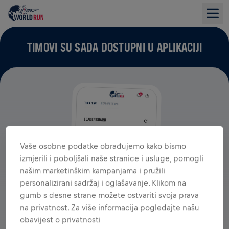
TIMOVI SU SADA DOSTUPNI U APLIKACIJI
Vaše osobne podatke obrađujemo kako bismo
izmjerili i poboljšali naše stranice i usluge, pomogli
našim marketinškim kampanjama i pružili
personalizirani sadržaj i oglašavanje. Klikom na
gumb s desne strane možete ostvariti svoja prava
na privatnost. Za više informacija pogledajte našu
obavijest o privatnosti