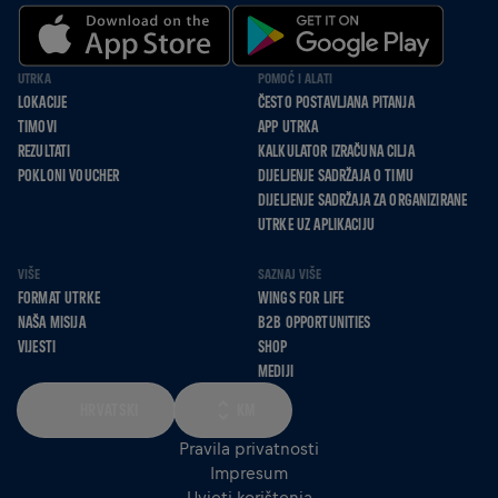
UTRKA
POMOĆ I ALATI
LOKACIJE
ČESTO POSTAVLJANA PITANJA
TIMOVI
APP UTRKA
REZULTATI
KALKULATOR IZRAČUNA CILJA
POKLONI VOUCHER
DIJELJENJE SADRŽAJA O TIMU
DIJELJENJE SADRŽAJA ZA ORGANIZIRANE
UTRKE UZ APLIKACIJU
VIŠE
SAZNAJ VIŠE
FORMAT UTRKE
WINGS FOR LIFE
NAŠA MISIJA
B2B OPPORTUNITIES
VIJESTI
SHOP
MEDIJI
HRVATSKI
KM
Pravila privatnosti
Impresum
Uvjeti korištenja