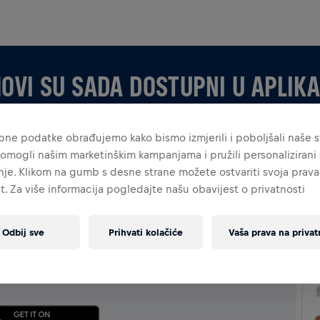
OVI SU SADA DOSTUPNI U APLIKA
ne podatke obrađujemo kako bismo izmjerili i poboljšali naše st
omogli našim marketinškim kampanjama i pružili personalizirani s
je. Klikom na gumb s desne strane možete ostvariti svoja prava
t. Za više informacija pogledajte našu obavijest o privatnosti
APLIKACIJI
Odbij sve
Prihvati kolačiće
Vaša prava na privat
a ili da tek okupljaš svoj tim, istraži sve značajke za
bno komunicirajte, pratite rang-liste i zajedno