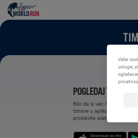
TIM
Vaše osob
usluge, p
oglašavan
privatnos
POGLEDAJ TIMOVE U 
Bilo da si već član nekog tim
timove u aplikaciji – međuso
proslavite svaki uspjeh.