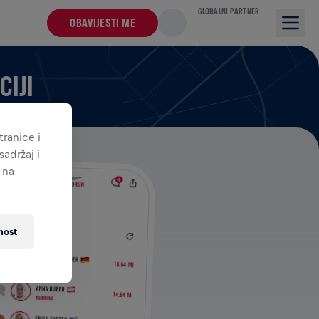
GLOBALNI PARTNER
OBAVIJESTI ME
CIJI
ranice i
adržaj i
 na
nost