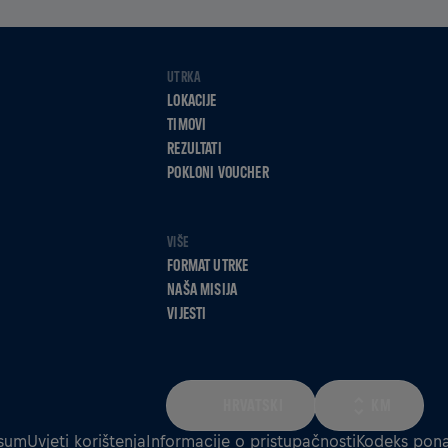
UTRKA
LOKACIJE
TIMOVI
REZULTATI
POKLONI VOUCHER
VIŠE
FORMAT UTRKE
NAŠA MISIJA
VIJESTI
HRVATSKI
KM
sum
Uvjeti korištenja
Informacije o pristupačnosti
Kodeks pona