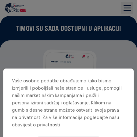
TIMOVI SU SADA DOSTUPNI U APLIKACIJI
Vaše osobne podatke obrađujemo kako bismo
izmjerili i poboljšali naše stranice i usluge, pomogli
našim marketinškim kampanjama i pružili
personalizirani sadržaj i oglašavanje. Klikom na
gumb s desne strane možete ostvariti svoja prava
na privatnost. Za više informacija pogledajte našu
obavijest o privatnosti