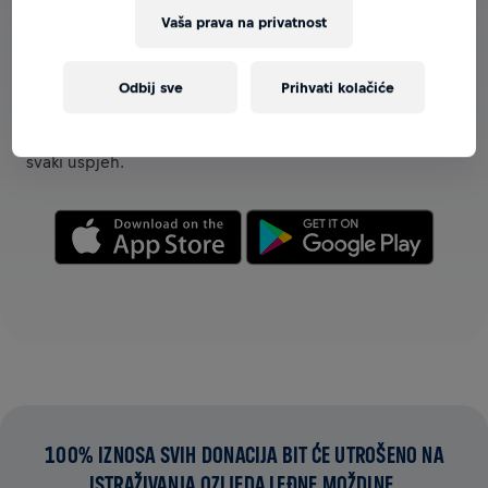
Vaša prava na privatnost
POGLEDAJ TIMOVE U APLIKACIJI
Odbij sve
Prihvati kolačiće
Bilo da si već član nekog tima ili da tek okupljaš svoj tim,
istraži sve značajke za timove u aplikaciji – međusobno
komunicirajte, pratite rang-liste i zajedno proslavite
svaki uspjeh.
100% IZNOSA SVIH DONACIJA BIT ĆE UTROŠENO NA
ISTRAŽIVANJA OZLJEDA LEĐNE MOŽDINE.