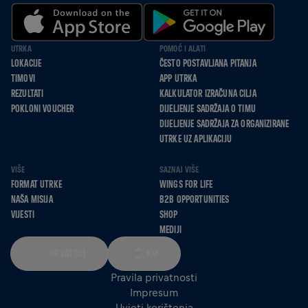
UTRKA
POMOĆ I ALATI
LOKACIJE
ČESTO POSTAVLJANA PITANJA
TIMOVI
APP UTRKA
REZULTATI
KALKULATOR IZRAČUNA CILJA
POKLONI VOUCHER
DIJELJENJE SADRŽAJA O TIMU
DIJELJENJE SADRŽAJA ZA ORGANIZIRANE
UTRKE UZ APLIKACIJU
VIŠE
SAZNAJ VIŠE
FORMAT UTRKE
WINGS FOR LIFE
NAŠA MISIJA
B2B OPPORTUNITIES
VIJESTI
SHOP
MEDIJI
HRVATSKI
KM
Pravila privatnosti
Impresum
Uvjeti korištenja