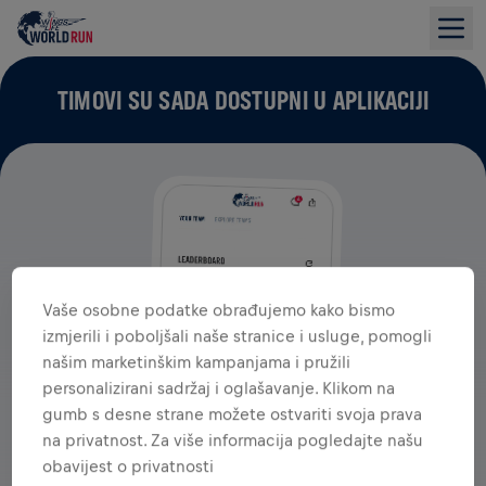
TIMOVI SU SADA DOSTUPNI U APLIKACIJI
Vaše osobne podatke obrađujemo kako bismo
izmjerili i poboljšali naše stranice i usluge, pomogli
našim marketinškim kampanjama i pružili
personalizirani sadržaj i oglašavanje. Klikom na
gumb s desne strane možete ostvariti svoja prava
na privatnost. Za više informacija pogledajte našu
obavijest o privatnosti