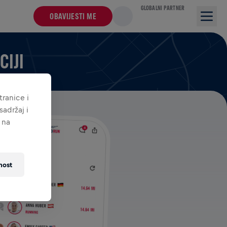
GLOBALNI PARTNER
OBAVIJESTI ME
CIJI
ranice i
adržaj i
 na
nost