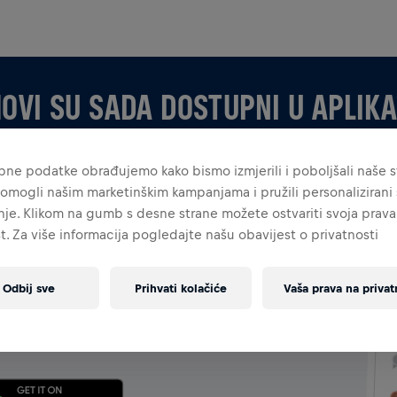
OVI SU SADA DOSTUPNI U APLIKA
ne podatke obrađujemo kako bismo izmjerili i poboljšali naše st
omogli našim marketinškim kampanjama i pružili personalizirani s
je. Klikom na gumb s desne strane možete ostvariti svoja prava
t. Za više informacija pogledajte našu obavijest o privatnosti
APLIKACIJI
Odbij sve
Prihvati kolačiće
Vaša prava na privat
a ili da tek okupljaš svoj tim, istraži sve značajke za
bno komunicirajte, pratite rang-liste i zajedno