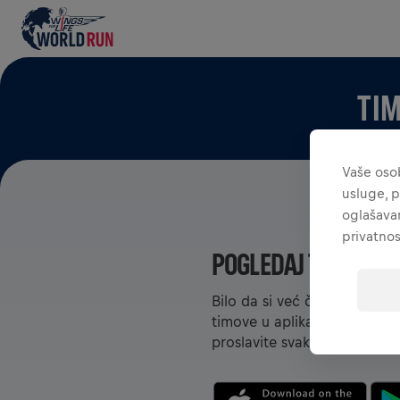
TIM
Vaše osob
usluge, p
oglašavan
privatnos
POGLEDAJ TIMOVE U 
Bilo da si već član nekog tim
timove u aplikaciji – međuso
proslavite svaki uspjeh.