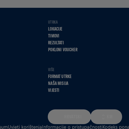
UTRKA
LOKACIJE
TIMOVI
REZULTATI
POKLONI VOUCHER
VIŠE
FORMAT UTRKE
NAŠA MISIJA
VIJESTI
HRVATSKI
KM
sum
Uvjeti korištenja
Informacije o pristupačnosti
Kodeks pona