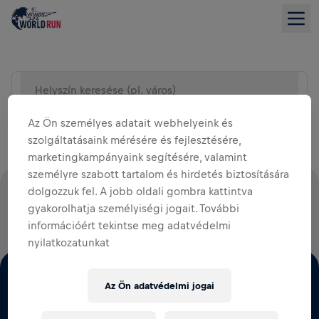
Helyszín keresése (pl. város)
LISTA NÉZET
Az Ön személyes adatait webhelyeink és
szolgáltatásaink mérésére és fejlesztésére,
marketingkampányaink segítésére, valamint
személyre szabott tartalom és hirdetés biztosítására
dolgozzuk fel. A jobb oldali gombra kattintva
A NEVEZÉSI DÍJAK 100%-ÁT A GERINCVELŐ‑SÉRÜLÉS
gyakorolhatja személyiségi jogait. További
KUTATÁSÁRA FORDÍTJUK
információért tekintse meg adatvédelmi
nyilatkozatunkat
Az Ön adatvédelmi jogai