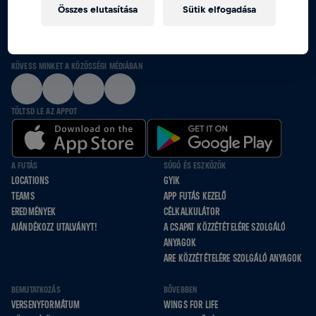
Összes elutasítása
Sütik elfogadása
EGYÜTT FUTUNK, GURULUNK ÉS SÉTÁLUNK
AZOKÉRT, AKIK NEM TUDNAK
KÖVESS MINKET A KÖZÖSSÉGI MÉDIÁBAN
TÖLTSD LE AZ APPOT
A FUTÁS
SÚGÓ ÉS ESZKÖZÖK
LOCATIONS
GYIK
TEAMS
APP FUTÁS KEZELŐ
EREDMÉNYEK
CÉLKALKULÁTOR
AJÁNDÉKOZZ UTALVÁNYT!
A CSAPAT KÖZZÉTÉTELÉRE SZOLGÁLÓ
ANYAGOK
ARE KÖZZÉTÉTELÉRE SZOLGÁLÓ ANYAGOK
BEMUTATKOZÁS
BŐVEBBEN
VERSENYFORMÁTUM
WINGS FOR LIFE