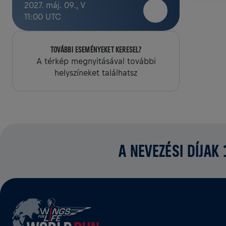
2027. máj. 09., V
11:00 UTC
TOVÁBBI ESEMÉNYEKET KERESEL?
A térkép megnyitásával további
helyszíneket találhatsz
A NEVEZÉSI DÍJAK