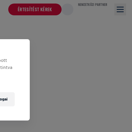
NEMZETKÖZI PARTNER
ÉRTESÍTÉST KÉREK
bott
ttintva
ogai