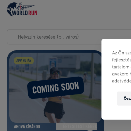
BÖNGÉSZÉS A VERSENYNAP ESEMÉNYEI KÖZÖTT
Az Ön sz
fejleszt
TÉRKÉP
APP FUTÁS
tartalom 
gyakorolh
adatvéde
COMING SOON
Össz
ÉRTESÍTÉST KÉREK
AHOVÁ KÍVÁNOD