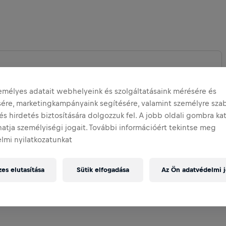
emélyes adatait webhelyeink és szolgáltatásaink mérésére és
ésére, marketingkampányaink segítésére, valamint személyre sza
 KIBŐVÍTÉSE
és hirdetés biztosítására dolgozzuk fel. A jobb oldali gombra ka
atja személyiségi jogait. További információért tekintse meg
lmi nyilatkozatunkat
es elutasítása
Sütik elfogadása
Az Ön adatvédelmi j