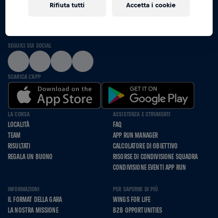
Rifiuta tutti
Accetta i cookie
INSIEME CORRIAMO, SPINGIAMO E CAMMINIAMO
PER CHI NON PUÒ
SEGUICI SUI SOCIAL
SCARICA L'APP
LA CORSA
ASSISTENZA E STRUMENTI
LOCALITÀ
FAQ
TEAM
APP RUN MANAGER
RISULTATI
CALCOLATORE DI OBIETTIVO
REGALA UN BUONO
RISORSE DI CONDIVISIONE SQUADRA
CONDIVISIONE EVENTI APP RUN
INFORMAZIONI
PER SAPERNE DI PIÙ
IL FORMAT DELLA GARA
WINGS FOR LIFE
LA NOSTRA MISSIONE
B2B OPPORTUNITIES