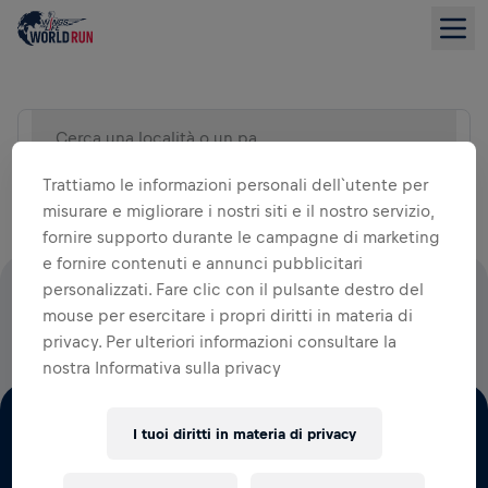
Cerca una località o un paese)
VISUALIZZA ELENCO
Trattiamo le informazioni personali dell`utente per
misurare e migliorare i nostri siti e il nostro servizio,
fornire supporto durante le campagne di marketing
e fornire contenuti e annunci pubblicitari
personalizzati. Fare clic con il pulsante destro del
IL 100% DI TUTTE LE QUOTE DI ISCRIZIONE ANDRÀ ALLA
mouse per esercitare i propri diritti in materia di
RICERCA SUL MIDOLLO SPINALE
privacy. Per ulteriori informazioni consultare la
nostra Informativa sulla privacy
I tuoi diritti in materia di privacy