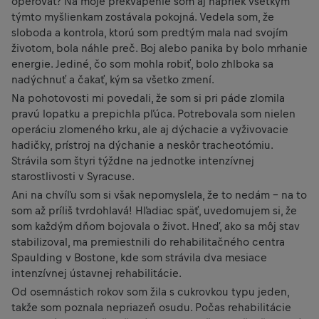
operovať? Na moje prekvapenie som aj napriek všetkým
týmto myšlienkam zostávala pokojná. Vedela som, že
sloboda a kontrola, ktorú som predtým mala nad svojím
životom, bola náhle preč. Boj alebo panika by bolo mrhanie
energie. Jediné, čo som mohla robiť, bolo zhlboka sa
nadýchnuť a čakať, kým sa všetko zmení.
Na pohotovosti mi povedali, že som si pri páde zlomila
pravú lopatku a prepichla pľúca. Potrebovala som nielen
operáciu zlomeného krku, ale aj dýchacie a vyživovacie
hadičky, prístroj na dýchanie a neskôr tracheotómiu.
Strávila som štyri týždne na jednotke intenzívnej
starostlivosti v Syracuse.
Ani na chvíľu som si však nepomyslela, že to nedám – na to
som až príliš tvrdohlavá! Hľadiac späť, uvedomujem si, že
som každým dňom bojovala o život. Hneď, ako sa môj stav
stabilizoval, ma premiestnili do rehabilitačného centra
Spaulding v Bostone, kde som strávila dva mesiace
intenzívnej ústavnej rehabilitácie.
Od osemnástich rokov som žila s cukrovkou typu jeden,
takže som poznala nepriazeň osudu. Počas rehabilitácie