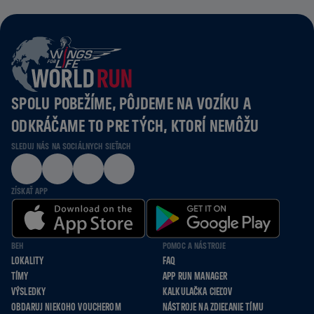
SPOLU POBEŽÍME, PÔJDEME NA VOZÍKU A
ODKRÁČAME TO PRE TÝCH, KTORÍ NEMÔŽU
SLEDUJ NÁS NA SOCIÁLNYCH SIEŤACH
ZÍSKAŤ APP
BEH
POMOC A NÁSTROJE
LOKALITY
FAQ
TÍMY
APP RUN MANAGER
VÝSLEDKY
KALKULAČKA CIEĽOV
OBDARUJ NIEKOHO VOUCHEROM
NÁSTROJE NA ZDIEĽANIE TÍMU