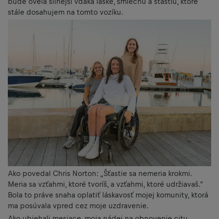
bude oveľa silnejší vďaka láske, smiechu a šťastiu, ktoré
stále dosahujem na tomto vozíku.
Ako povedal Chris Norton: „Šťastie sa nemeria krokmi.
Meria sa vzťahmi, ktoré tvoríš, a vzťahmi, ktoré udržiavaš.“
Bola to práve snaha oplatiť láskavosť mojej komunity, ktorá
ma posúvala vpred cez moje uzdravenie.
Ako ubiehali mesiace, moja nádej na obnovenie citu