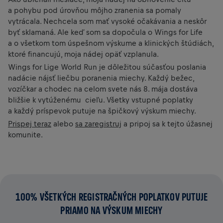
a pohybu pod úrovňou môjho zranenia sa pomaly
vytrácala. Nechcela som mať vysoké očakávania a neskôr
byť sklamaná. Ale keď som sa dopočula o Wings for Life
a o všetkom tom úspešnom výskume a klinických štúdiách,
ktoré financujú, moja nádej opäť vzplanula.
Wings for Lige World Run je dôležitou súčasťou poslania
nadácie nájsť liečbu poranenia miechy. Každý bežec,
vozíčkar a chodec na celom svete nás 8. mája dostáva
bližšie k vytúženému cieľu. Všetky vstupné poplatky
a každý príspevok putuje na špičkový výskum miechy.
Prispej teraz
alebo
sa zaregistruj
a pripoj sa k tejto úžasnej
komunite.
100% VŠETKÝCH REGISTRAČNÝCH POPLATKOV PUTUJE
PRIAMO NA VÝSKUM MIECHY