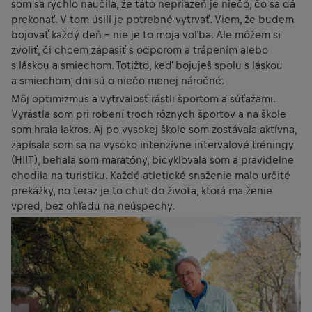
som sa rýchlo naučila, že táto nepriazeň je niečo, čo sa dá
prekonať. V tom úsilí je potrebné vytrvať. Viem, že budem
bojovať každý deň – nie je to moja voľba. Ale môžem si
zvoliť, či chcem zápasiť s odporom a trápením alebo
s láskou a smiechom. Totižto, keď bojuješ spolu s láskou
a smiechom, dni sú o niečo menej náročné.
Môj optimizmus a vytrvalosť rástli športom a súťažami.
Vyrástla som pri robení troch rôznych športov a na škole
som hrala lakros. Aj po vysokej škole som zostávala aktívna,
zapísala som sa na vysoko intenzívne intervalové tréningy
(HIIT), behala som maratóny, bicyklovala som a pravidelne
chodila na turistiku. Každé atletické snaženie malo určité
prekážky, no teraz je to chuť do života, ktorá ma ženie
vpred, bez ohľadu na neúspechy.