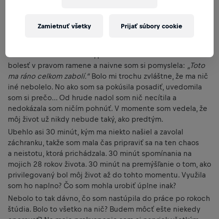
za obzor a ako sa zotmelo, na nočnej oblohe ma potešili
prvé hviezdy. Počas mojej cesty naspäť dole takmer
Zamietnuť všetky
Prijať súbory cookie
štvormetrovým rebríkom som sa pošmykla a dopadla na
betónovú podlahu podo mnou.
Ako som ležala na chrbte, pocítila som okamžitú silnú
bolesť v pravom ramene a naivne som si pomyslela:
„Toto
ma ráno celkom zabolí.“
Bolo mi trochu zvláštne, že ma nič
iné nebolelo. No ako som sa pokúsila posadiť, uvedomila
som si prečo... Od hrude nadol som nič necítila a
nedokázala som ničím pohnúť. V momente som vedela, že
môj život už nikdy nebude taký, ako predtým.
Ubehlo asi 30 minút, kým ma niekto našiel a zavolal
záchranku, takže som mala čas pripraviť sa na ten chaos
a neistotu, ktorá prichádzala. 30 minút spomínania na
mojich 28 rokov života. 30 minút na premýšľanie o tom, ako
privilegovaný bol môj život až do tohto momentu. Využila
som ho naplno? Čo som mohla urobiť úplne inak?
Nebolo to tak dávno, čo som nastúpila do práce po rokoch
štúdia. Bolo to všetko na nič? Budem môcť ešte niekedy