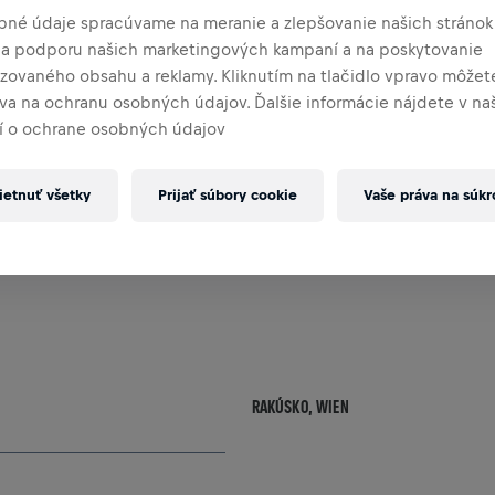
bné údaje spracúvame na meranie a zlepšovanie našich stránok
 na podporu našich marketingových kampaní a na poskytovanie
izovaného obsahu a reklamy. Kliknutím na tlačidlo vpravo môžete
áva na ochranu osobných údajov. Ďalšie informácie nájdete v n
 o ochrane osobných údajov
POĽSKO,
POZNAŃ
etnuť všetky
Prijať súbory cookie
Vaše práva na súk
RAKÚSKO,
WIEN