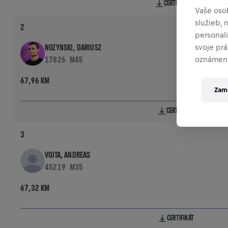
CERTIFIKÁT
Vaše oso
služieb,
2
personal
svoje pr
NOZYNSKI, DARIUSZ
oznámení
17826
M45
67,96 KM
Zami
CERTIFIKÁT
3
VOJTA, ANDREAS
45219
M35
67,32 KM
CERTIFIKÁT