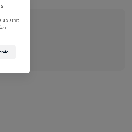
 a
 uplatniť
ašom
romie