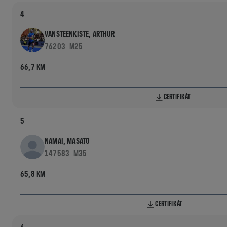
4
VANSTEENKISTE, ARTHUR
76203
M25
66,7 KM
CERTIFIKÁT
5
NAMAI, MASATO
147583
M35
65,8 KM
CERTIFIKÁT