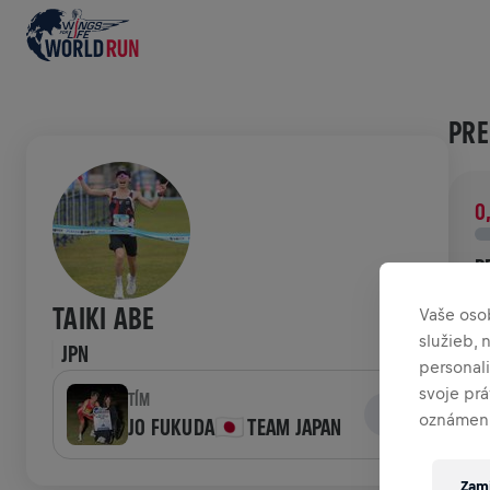
PRE
0
P
P
TAIKI ABE
Vaše oso
v
služieb,
JPN
personal
HIS
svoje pr
TÍM
oznámení
JO FUKUDA🇯🇵 TEAM JAPAN
W
Zami