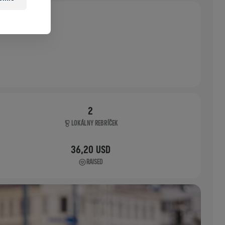
2
LOKÁLNY REBRÍČEK
36,20 USD
RAISED