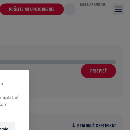
GLOBÁLNY PARTNER
POŠLITE MI UPOZORNENIE
PRISPIEŤ
 a
 uplatniť
ašom
STIAHNUŤ CERTIFIKÁT
romie