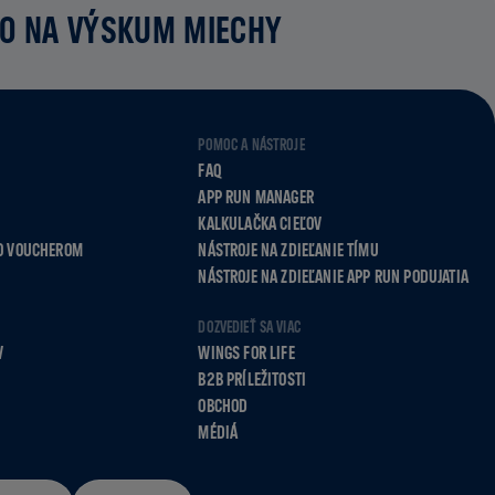
MO NA VÝSKUM MIECHY
POMOC A NÁSTROJE
FAQ
APP RUN MANAGER
KALKULAČKA CIEĽOV
O VOUCHEROM
NÁSTROJE NA ZDIEĽANIE TÍMU
NÁSTROJE NA ZDIEĽANIE APP RUN PODUJATIA
DOZVEDIEŤ SA VIAC
V
WINGS FOR LIFE
B2B PRÍLEŽITOSTI
OBCHOD
MÉDIÁ