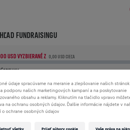
HĽAD FUNDRAISINGU
,00 USD VYZBIERANÉ Z
0,00 USD CIEĽA
RÍSPEVKY
rispej k zmene! 100 % z tvojho príspevku putuje priamo na
bné údaje spracúvame na meranie a zlepšovanie našich stránok
ýskum poranení miechy.
 na podporu našich marketingových kampaní a na poskytovanie
izovaného obsahu a reklamy. Kliknutím na tlačidlo vpravo môžete
TÓRIA
áva na ochranu osobných údajov. Ďalšie informácie nájdete v n
 o ochrane osobných údajov
INGS FOR LIFE WORLD RUN
2026
etnuť všetky
Prijať súbory cookie
Vaše práva na súk