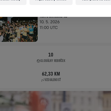
APP RUN
TOKYO SHINJUKU KU
10. 5. 2026
11:00 UTC
10
GLOBÁLNY REBRÍČEK
62,33 KM
VZDIALENOSŤ