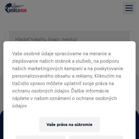
Hľadať lokalitu (napr. mesto)
ZOBRAZENIE ZOZNAMU
Vaše osobné údaje spracúvame na meranie a
zlepšovanie našich stránok a služieb, na podporu
našich marketingových kampaní a na poskytovanie
personalizovaného obsahu a reklamy. Kliknutím na
tlačidlo vpravo môžete uplatniť svoje práva na
100% VŠETKÝCH REGISTRAČNÝCH POPLATKOV PUTUJE
ochranu osobných údajov. Ďalšie informácie
PRIAMO NA VÝSKUM MIECHY
nájdete v našom oznámení o ochrane osobných
údajov
Vaše práva na súkromie