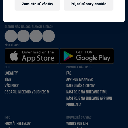
Zamietnuť všetky
Prijať súbory cookie
SPOLU POBEŽÍME, PÔJDEME NA VOZÍKU A
ODKRÁČAME TO PRE TÝCH, KTORÍ NEMÔŽU
SLEDUJ NÁS NA SOCIÁLNYCH SIEŤACH
ZÍSKAŤ APP
BEH
POMOC A NÁSTROJE
LOKALITY
FAQ
TÍMY
APP RUN MANAGER
VÝSLEDKY
KALKULAČKA CIEĽOV
OBDARUJ NIEKOHO VOUCHEROM
NÁSTROJE NA ZDIEĽANIE TÍMU
NÁSTROJE NA ZDIEĽANIE APP RUN
PODUJATIA
INFO
DOZVEDIEŤ SA VIAC
FORMÁT PRETEKOV
WINGS FOR LIFE