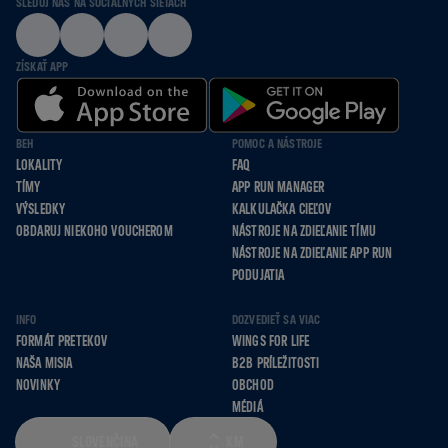
SLEDUJ NÁS NA SOCIÁLNYCH SIEŤACH
ZÍSKAŤ APP
BEH
POMOC A NÁSTROJE
LOKALITY
FAQ
TÍMY
APP RUN MANAGER
VÝSLEDKY
KALKULAČKA CIEĽOV
OBDARUJ NIEKOHO VOUCHEROM
NÁSTROJE NA ZDIEĽANIE TÍMU
NÁSTROJE NA ZDIEĽANIE APP RUN
PODUJATIA
INFO
DOZVEDIEŤ SA VIAC
FORMÁT PRETEKOV
WINGS FOR LIFE
NAŠA MISIA
B2B PRÍLEŽITOSTI
NOVINKY
OBCHOD
MÉDIÁ
SLOVENČINA
KM