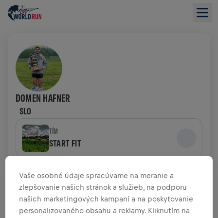
DOMEN HAFNER
SLO
TÍM
START FIT
PREHĽAD FUNDRAISINGU
Vaše osobné údaje spracúvame na meranie a
zlepšovanie našich stránok a služieb, na podporu
našich marketingových kampaní a na poskytovanie
0,00 USD VYZBIERANÉ Z
0,00 USD CIEĽA
personalizovaného obsahu a reklamy. Kliknutím na