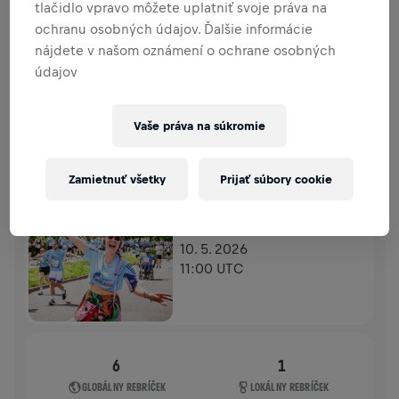
tlačidlo vpravo môžete uplatniť svoje práva na
PRÍSPEVKY
PRISPIEŤ
ochranu osobných údajov. Ďalšie informácie
Prispej k zmene! 100 % z tvojho príspevku putuje
nájdete v našom oznámení o ochrane osobných
priamo na výskum poranení miechy.
údajov
HISTÓRIA
Vaše práva na súkromie
WINGS FOR LIFE WORLD RUN
2026
Zamietnuť všetky
Prijať súbory cookie
FLAGSHIP RUN
LJUBLJANA
10. 5. 2026
11:00 UTC
6
1
GLOBÁLNY REBRÍČEK
LOKÁLNY REBRÍČEK