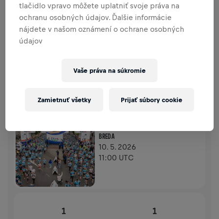
tlačidlo vpravo môžete uplatniť svoje práva na
PRÍSPEVKY
ochranu osobných údajov. Ďalšie informácie
PRISPIEŤ
nájdete v našom oznámení o ochrane osobných
Prispej k zmene! 100 % z tvojho príspevku putuje
údajov
priamo na výskum poranení miechy.
HISTÓRIA
Vaše práva na súkromie
WINGS FOR LIFE WORLD RUN
2026
Zamietnuť všetky
Prijať súbory cookie
FLAGSHIP RUN
BREDA
10. 5. 2026
11:00 UTC
1
1