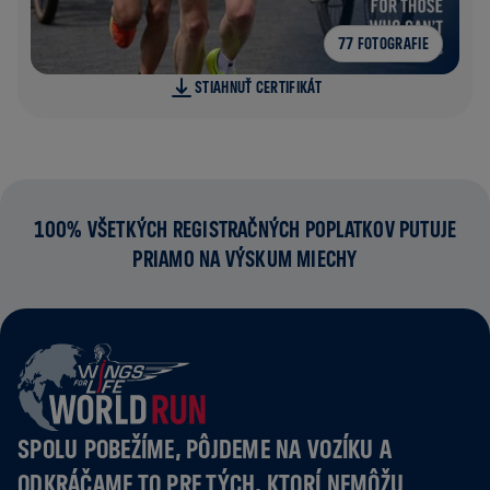
77 FOTOGRAFIE
STIAHNUŤ CERTIFIKÁT
100% VŠETKÝCH REGISTRAČNÝCH POPLATKOV PUTUJE
PRIAMO NA VÝSKUM MIECHY
SPOLU POBEŽÍME, PÔJDEME NA VOZÍKU A
ODKRÁČAME TO PRE TÝCH, KTORÍ NEMÔŽU