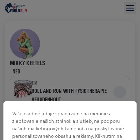
MIKKY KEETELS
NED
TÍM
ROLL AND RUN WITH FYSIOTHERAPIE
HEUSDENHOUT
Vaše osobné údaje spracúvame na meranie a
PREHĽAD FUNDRAISINGU
zlepšovanie našich stránok a služieb, na podporu
našich marketingových kampaní a na poskytovanie
0,00 USD VYZBIERANÉ Z
personalizovaného obsahu a reklamy. Kliknutím na
0,00 USD CIEĽA