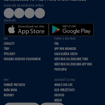
SLEDUJ NÁS NA SOCIÁLNYCH SIEŤACH
ZÍSKAŤ APP
BEH
POMOC A NÁSTROJE
LOKALITY
FAQ
TÍMY
APP RUN MANAGER
VÝSLEDKY
KALKULAČKA CIEĽOV
OBDARUJ NIEKOHO VOUCHEROM
NÁSTROJE NA ZDIEĽANIE TÍMU
NÁSTROJE NA ZDIEĽANIE APP RUN
PODUJATIA
INFO
DOZVEDIEŤ SA VIAC
FORMÁT PRETEKOV
WINGS FOR LIFE
NAŠA MISIA
B2B PRÍLEŽITOSTI
NOVINKY
OBCHOD
MÉDIÁ