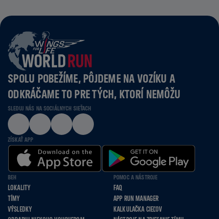
SPOLU POBEŽÍME, PÔJDEME NA VOZÍKU A
ODKRÁČAME TO PRE TÝCH, KTORÍ NEMÔŽU
SLEDUJ NÁS NA SOCIÁLNYCH SIEŤACH
ZÍSKAŤ APP
BEH
POMOC A NÁSTROJE
LOKALITY
FAQ
TÍMY
APP RUN MANAGER
VÝSLEDKY
KALKULAČKA CIEĽOV