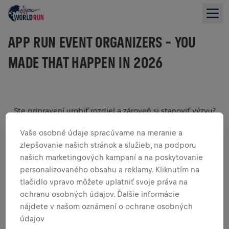
APP RUN EVENT ORGANIZERS – YOU
MADE THAT HAPPEN IN 2026
Ste pripravení urobiť rozdiel a zároveň si stanoviť výzvu?
Pripojte sa k tisícom ľudí po celom svete na tomto
Vaše osobné údaje spracúvame na meranie a
jedinečnom globálnom bežeckom podujatí, ktoré
podporuje výskum miechy.
zlepšovanie našich stránok a služieb, na podporu
našich marketingových kampaní a na poskytovanie
Každý krok, ktorý urobíte, nás približuje k nájdeniu lieku na
zranenie miechy. Poďme behať za tých, ktorí nemôžu dňa
personalizovaného obsahu a reklamy. Kliknutím na
9. mája 2027!
tlačidlo vpravo môžete uplatniť svoje práva na
Registrácia sa otvára 5. novembra 2026 o 11:00 UTC. Hneď
ochranu osobných údajov. Ďalšie informácie
vás budeme informovať, akonáhle bude aktívna.
nájdete v našom oznámení o ochrane osobných
údajov