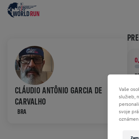
PRE
0
P
P
CLÁUDIO ANTÔNIO GARCIA DE
Vaše oso
v
služieb,
CARVALHO
personal
HIS
BRA
svoje pr
oznámení
W
Zami