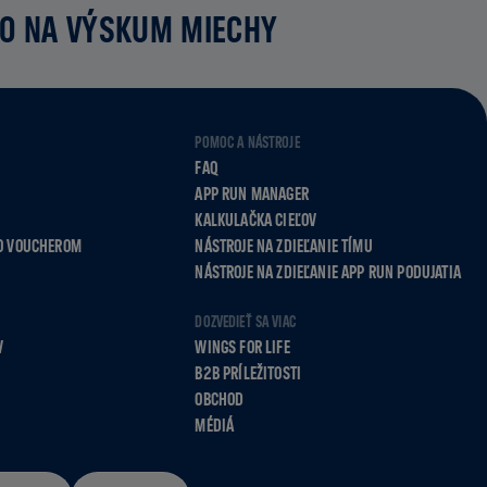
MO NA VÝSKUM MIECHY
POMOC A NÁSTROJE
FAQ
APP RUN MANAGER
KALKULAČKA CIEĽOV
O VOUCHEROM
NÁSTROJE NA ZDIEĽANIE TÍMU
NÁSTROJE NA ZDIEĽANIE APP RUN PODUJATIA
DOZVEDIEŤ SA VIAC
V
WINGS FOR LIFE
B2B PRÍLEŽITOSTI
OBCHOD
MÉDIÁ