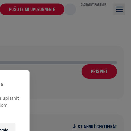
GLOBÁLNY PARTNER
POŠLITE MI UPOZORNENIE
PRISPIEŤ
 a
 uplatniť
ašom
STIAHNUŤ CERTIFIKÁT
romie