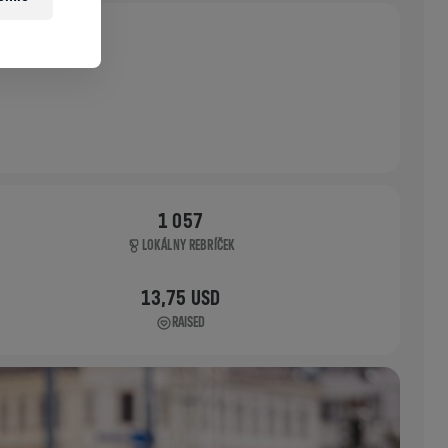
1 057
LOKÁLNY REBRÍČEK
13,75 USD
RAISED