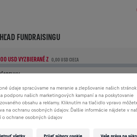
HĽAD FUNDRAISINGU
,00 USD VYZBIERANÉ Z
0,00 USD CIEĽA
RÍSPEVKY
rispej k zmene! 100 % z tvojho príspevku putuje priamo na
bné údaje spracúvame na meranie a zlepšovanie našich stránok
ýskum poranení miechy.
 na podporu našich marketingových kampaní a na poskytovanie
izovaného obsahu a reklamy. Kliknutím na tlačidlo vpravo môžete
TÓRIA
áva na ochranu osobných údajov. Ďalšie informácie nájdete v n
 o ochrane osobných údajov
INGS FOR LIFE WORLD RUN
2026
etnuť všetky
Prijať súbory cookie
Vaše práva na súk