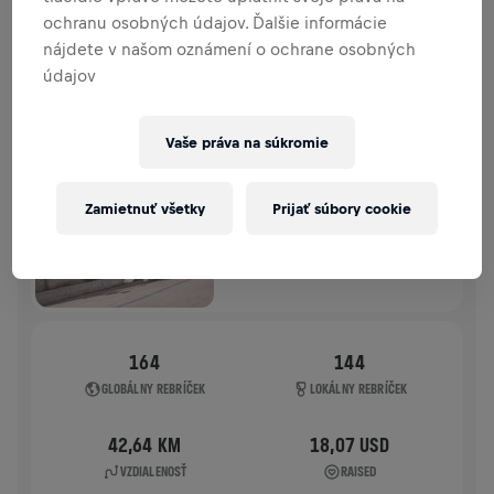
ochranu osobných údajov. Ďalšie informácie
HISTÓRIA
nájdete v našom oznámení o ochrane osobných
údajov
WINGS FOR LIFE WORLD RUN
2021
Vaše práva na súkromie
APP RUN
APP RUN
Zamietnuť všetky
Prijať súbory cookie
09. 5. 2021
11:00 UTC
164
144
GLOBÁLNY REBRÍČEK
LOKÁLNY REBRÍČEK
42,64 KM
18,07 USD
VZDIALENOSŤ
RAISED