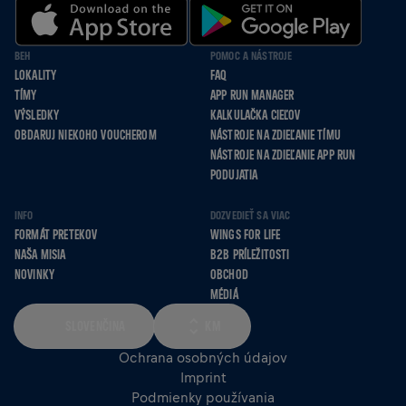
BEH
POMOC A NÁSTROJE
LOKALITY
FAQ
TÍMY
APP RUN MANAGER
VÝSLEDKY
KALKULAČKA CIEĽOV
OBDARUJ NIEKOHO VOUCHEROM
NÁSTROJE NA ZDIEĽANIE TÍMU
NÁSTROJE NA ZDIEĽANIE APP RUN
PODUJATIA
INFO
DOZVEDIEŤ SA VIAC
FORMÁT PRETEKOV
WINGS FOR LIFE
NAŠA MISIA
B2B PRÍLEŽITOSTI
NOVINKY
OBCHOD
MÉDIÁ
SLOVENČINA
KM
Ochrana osobných údajov
Imprint
Podmienky používania