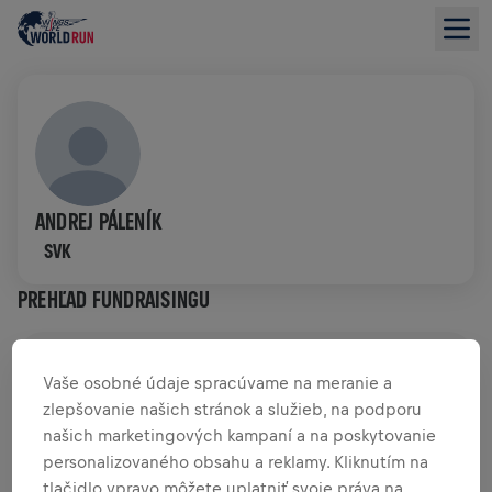
ANDREJ PÁLENÍK
SVK
PREHĽAD FUNDRAISINGU
0,00 USD VYZBIERANÉ Z
0,00 USD CIEĽA
Vaše osobné údaje spracúvame na meranie a
zlepšovanie našich stránok a služieb, na podporu
PRÍSPEVKY
PRISPIEŤ
našich marketingových kampaní a na poskytovanie
Prispej k zmene! 100 % z tvojho príspevku putuje
personalizovaného obsahu a reklamy. Kliknutím na
priamo na výskum poranení miechy.
tlačidlo vpravo môžete uplatniť svoje práva na