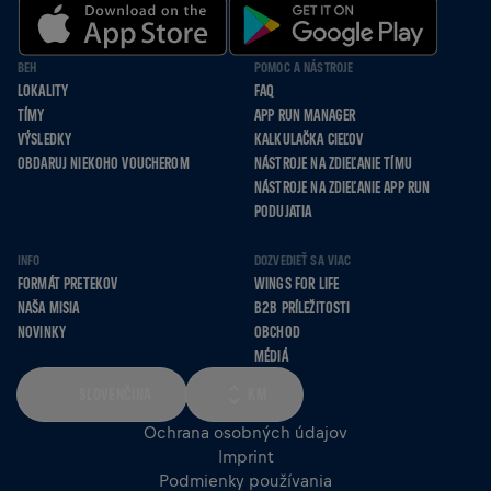
BEH
POMOC A NÁSTROJE
LOKALITY
FAQ
TÍMY
APP RUN MANAGER
VÝSLEDKY
KALKULAČKA CIEĽOV
OBDARUJ NIEKOHO VOUCHEROM
NÁSTROJE NA ZDIEĽANIE TÍMU
NÁSTROJE NA ZDIEĽANIE APP RUN
PODUJATIA
INFO
DOZVEDIEŤ SA VIAC
FORMÁT PRETEKOV
WINGS FOR LIFE
NAŠA MISIA
B2B PRÍLEŽITOSTI
NOVINKY
OBCHOD
MÉDIÁ
SLOVENČINA
KM
Ochrana osobných údajov
Imprint
Podmienky používania