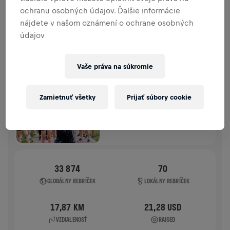
ochranu osobných údajov. Ďalšie informácie
HISTÓRIA
nájdete v našom oznámení o ochrane osobných
údajov
WINGS FOR LIFE WORLD RUN
2025
Vaše práva na súkromie
APP RUN
WARSZAWA PARK SKARYSZEWSKI
Zamietnuť všetky
Prijať súbory cookie
04. 5. 2025
11:00 UTC
33 874
70
GLOBÁLNY REBRÍČEK
LOKÁLNY REBRÍČEK
17,87 KM
21,28 USD
VZDIALENOSŤ
RAISED