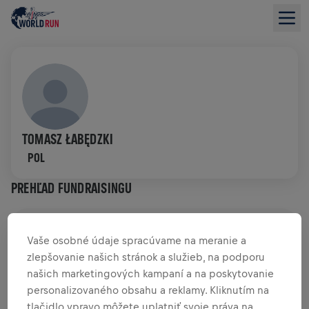
TOMASZ ŁABĘDZKI
POL
PREHĽAD FUNDRAISINGU
0,00 USD VYZBIERANÉ Z
0,00 USD CIEĽA
Vaše osobné údaje spracúvame na meranie a
zlepšovanie našich stránok a služieb, na podporu
PRÍSPEVKY
PRISPIEŤ
našich marketingových kampaní a na poskytovanie
Prispej k zmene! 100 % z tvojho príspevku putuje
personalizovaného obsahu a reklamy. Kliknutím na
priamo na výskum poranení miechy.
tlačidlo vpravo môžete uplatniť svoje práva na