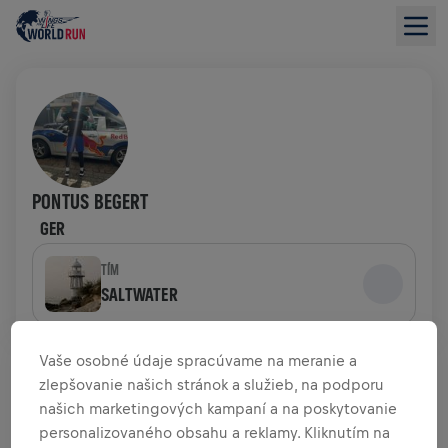
PONTUS BEGERT
GER
TÍM
SALTWATER
PREHĽAD FUNDRAISINGU
Vaše osobné údaje spracúvame na meranie a
zlepšovanie našich stránok a služieb, na podporu
našich marketingových kampaní a na poskytovanie
0,00 USD VYZBIERANÉ Z
0,00 USD CIEĽA
personalizovaného obsahu a reklamy. Kliknutím na