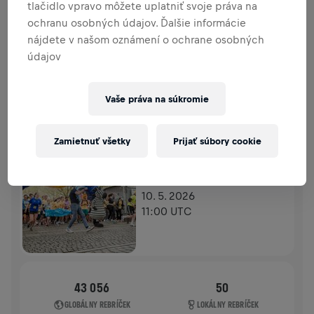
tlačidlo vpravo môžete uplatniť svoje práva na
PRÍSPEVKY
PRISPIEŤ
ochranu osobných údajov. Ďalšie informácie
Prispej k zmene! 100 % z tvojho príspevku putuje
nájdete v našom oznámení o ochrane osobných
priamo na výskum poranení miechy.
údajov
HISTÓRIA
Vaše práva na súkromie
WINGS FOR LIFE WORLD RUN
2026
Zamietnuť všetky
Prijať súbory cookie
APP RUN
KIEL MÖNKEBERG
10. 5. 2026
11:00 UTC
43 056
50
GLOBÁLNY REBRÍČEK
LOKÁLNY REBRÍČEK