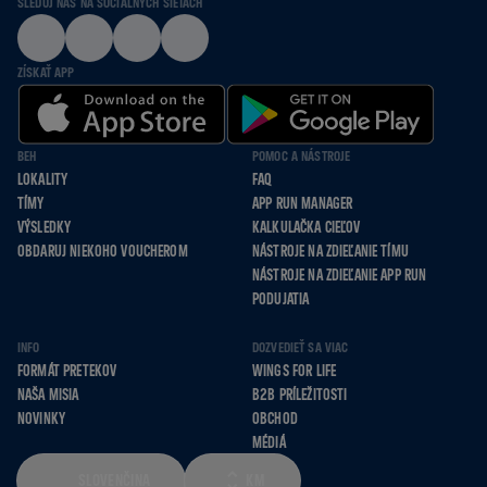
SLEDUJ NÁS NA SOCIÁLNYCH SIEŤACH
ZÍSKAŤ APP
BEH
POMOC A NÁSTROJE
LOKALITY
FAQ
TÍMY
APP RUN MANAGER
VÝSLEDKY
KALKULAČKA CIEĽOV
OBDARUJ NIEKOHO VOUCHEROM
NÁSTROJE NA ZDIEĽANIE TÍMU
NÁSTROJE NA ZDIEĽANIE APP RUN
PODUJATIA
INFO
DOZVEDIEŤ SA VIAC
FORMÁT PRETEKOV
WINGS FOR LIFE
NAŠA MISIA
B2B PRÍLEŽITOSTI
NOVINKY
OBCHOD
MÉDIÁ
SLOVENČINA
KM