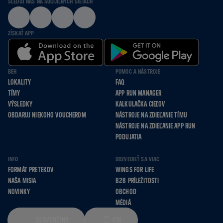
SLEDUJ NÁS NA SOCIÁLNYCH SIEŤACH
ZÍSKAŤ APP
BEH
POMOC A NÁSTROJE
LOKALITY
FAQ
TÍMY
APP RUN MANAGER
VÝSLEDKY
KALKULAČKA CIEĽOV
OBDARUJ NIEKOHO VOUCHEROM
NÁSTROJE NA ZDIEĽANIE TÍMU
NÁSTROJE NA ZDIEĽANIE APP RUN
PODUJATIA
INFO
DOZVEDIEŤ SA VIAC
FORMÁT PRETEKOV
WINGS FOR LIFE
NAŠA MISIA
B2B PRÍLEŽITOSTI
NOVINKY
OBCHOD
MÉDIÁ
SLOVENČINA
KM