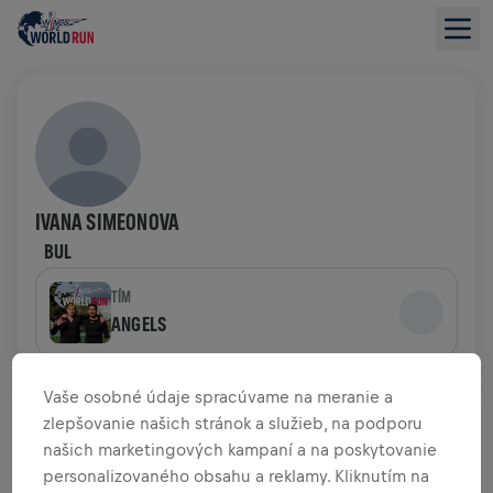
IVANA SIMEONOVA
BUL
TÍM
ANGELS
PREHĽAD FUNDRAISINGU
Vaše osobné údaje spracúvame na meranie a
zlepšovanie našich stránok a služieb, na podporu
našich marketingových kampaní a na poskytovanie
0,00 USD VYZBIERANÉ Z
0,00 USD CIEĽA
personalizovaného obsahu a reklamy. Kliknutím na