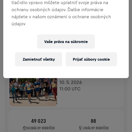
tlačidlo vpravo môžete uplatniť svoje práva na
PRÍSPEVKY
PRISPIEŤ
ochranu osobných údajov. Ďalšie informácie
Prispej k zmene! 100 % z tvojho príspevku putuje
nájdete v našom oznámení o ochrane osobných
priamo na výskum poranení miechy.
údajov
HISTÓRIA
Vaše práva na súkromie
WINGS FOR LIFE WORLD RUN
2026
Zamietnuť všetky
Prijať súbory cookie
APP RUN
SOFIA
10. 5. 2026
11:00 UTC
49 023
88
GLOBÁLNY REBRÍČEK
LOKÁLNY REBRÍČEK