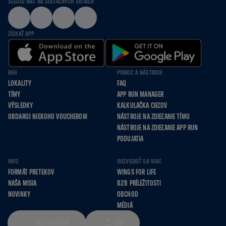
SLEDUJ NÁS NA SOCIÁLNYCH SIEŤACH
ZÍSKAŤ APP
BEH
POMOC A NÁSTROJE
LOKALITY
FAQ
TÍMY
APP RUN MANAGER
VÝSLEDKY
KALKULAČKA CIEĽOV
OBDARUJ NIEKOHO VOUCHEROM
NÁSTROJE NA ZDIEĽANIE TÍMU
NÁSTROJE NA ZDIEĽANIE APP RUN
PODUJATIA
INFO
DOZVEDIEŤ SA VIAC
FORMÁT PRETEKOV
WINGS FOR LIFE
NAŠA MISIA
B2B PRÍLEŽITOSTI
NOVINKY
OBCHOD
MÉDIÁ
SLOVENČINA
KM