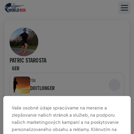
PATRIC STAROSTA
GER
TÍM
DOITLONGER
PREHĽAD FUNDRAISINGU
Vaše osobné údaje spracúvame na meranie a
zlepšovanie našich stránok a služieb, na podporu
našich marketingových kampaní a na poskytovanie
0,00 USD VYZBIERANÉ Z
0,00 USD CIEĽA
personalizovaného obsahu a reklamy. Kliknutím na