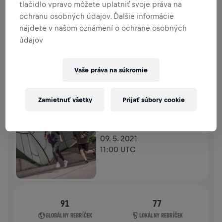
tlačidlo vpravo môžete uplatniť svoje práva na
PRÍSPEVKY
PRISPIEŤ
ochranu osobných údajov. Ďalšie informácie
Prispej k zmene! 100 % z tvojho príspevku putuje
nájdete v našom oznámení o ochrane osobných
priamo na výskum poranení miechy.
údajov
HISTÓRIA
Vaše práva na súkromie
WINGS FOR LIFE WORLD RUN
2021
Zamietnuť všetky
Prijať súbory cookie
APP RUN
APP RUN
09. 5. 2021
11:00 UTC
91
77
GLOBÁLNY REBRÍČEK
LOKÁLNY REBRÍČEK