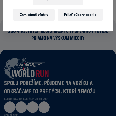
Zamietnuť všetky
Prijať súbory cookie
100% VŠETKÝCH REGISTRAČNÝCH POPLATKOV PUTUJE
PRIAMO NA VÝSKUM MIECHY
SPOLU POBEŽÍME, PÔJDEME NA VOZÍKU A
ODKRÁČAME TO PRE TÝCH, KTORÍ NEMÔŽU
SLEDUJ NÁS NA SOCIÁLNYCH SIEŤACH
ZÍSKAŤ APP