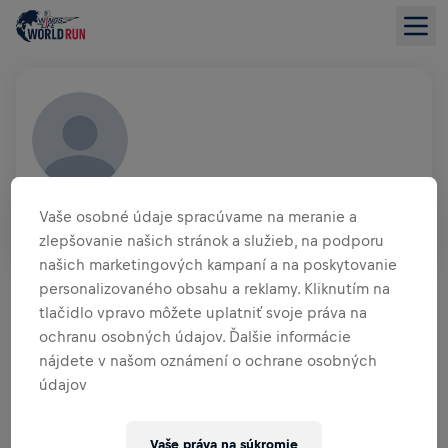
CHRISTIAN PAUKOVITS
Vaše osobné údaje spracúvame na meranie a
AUT
zlepšovanie našich stránok a služieb, na podporu
našich marketingových kampaní a na poskytovanie
PREHĽAD FUNDRAISINGU
personalizovaného obsahu a reklamy. Kliknutím na
tlačidlo vpravo môžete uplatniť svoje práva na
0,00 USD VYZBIERANÉ Z
0,00 USD CIEĽA
ochranu osobných údajov. Ďalšie informácie
nájdete v našom oznámení o ochrane osobných
PRÍSPEVKY
PRISPIEŤ
údajov
Prispej k zmene! 100 % z tvojho príspevku putuje
priamo na výskum poranení miechy.
Vaše práva na súkromie