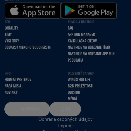
BEH
POMOC A NÁSTROJE
LOKALITY
FAQ
TÍMY
APP RUN MANAGER
VÝSLEDKY
KALKULAČKA CIEĽOV
OBDARUJ NIEKOHO VOUCHEROM
NÁSTROJE NA ZDIEĽANIE TÍMU
NÁSTROJE NA ZDIEĽANIE APP RUN
PODUJATIA
INFO
DOZVEDIEŤ SA VIAC
FORMÁT PRETEKOV
WINGS FOR LIFE
NAŠA MISIA
B2B PRÍLEŽITOSTI
NOVINKY
OBCHOD
MÉDIÁ
SLOVENČINA
KM
Ochrana osobných údajov
Imprint