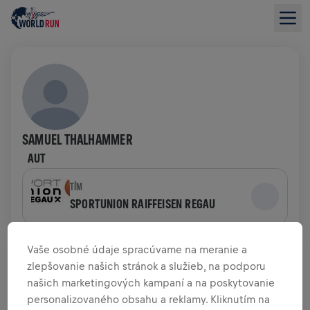
SAMUEL THALHAMMER
AUT
TÍM
SPORTUNION RAIFFEISEN REGAU
PREHĽAD FUNDRAISINGU
Vaše osobné údaje spracúvame na meranie a
zlepšovanie našich stránok a služieb, na podporu
našich marketingových kampaní a na poskytovanie
0,00 USD VYZBIERANÉ Z
0,00 USD CIEĽA
personalizovaného obsahu a reklamy. Kliknutím na