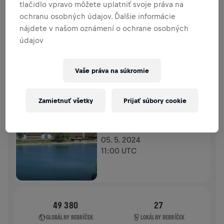
tlačidlo vpravo môžete uplatniť svoje práva na
PRÍSPEVKY
PRISPIEŤ
ochranu osobných údajov. Ďalšie informácie
Prispej k zmene! 100 % z tvojho príspevku putuje
nájdete v našom oznámení o ochrane osobných
priamo na výskum poranení miechy.
údajov
HISTÓRIA
Vaše práva na súkromie
WINGS FOR LIFE WORLD RUN
2024
Zamietnuť všetky
Prijať súbory cookie
APP RUN
REGAU
05. 5. 2024
11:00 UTC
49 380
27
GLOBÁLNY REBRÍČEK
LOKÁLNY REBRÍČEK