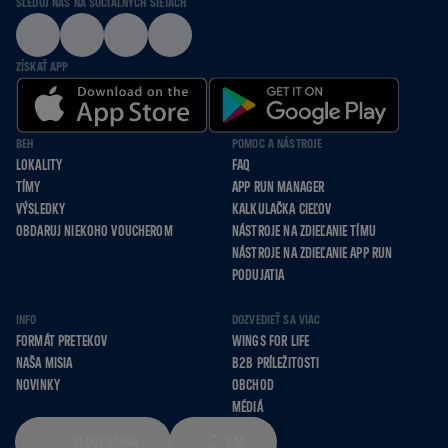
SLEDUJ NÁS NA SOCIÁLNYCH SIEŤACH
ZÍSKAŤ APP
BEH
POMOC A NÁSTROJE
LOKALITY
FAQ
TÍMY
APP RUN MANAGER
VÝSLEDKY
KALKULAČKA CIEĽOV
OBDARUJ NIEKOHO VOUCHEROM
NÁSTROJE NA ZDIEĽANIE TÍMU
NÁSTROJE NA ZDIEĽANIE APP RUN
PODUJATIA
INFO
DOZVEDIEŤ SA VIAC
FORMÁT PRETEKOV
WINGS FOR LIFE
NAŠA MISIA
B2B PRÍLEŽITOSTI
NOVINKY
OBCHOD
MÉDIÁ
SLOVENČINA
KM