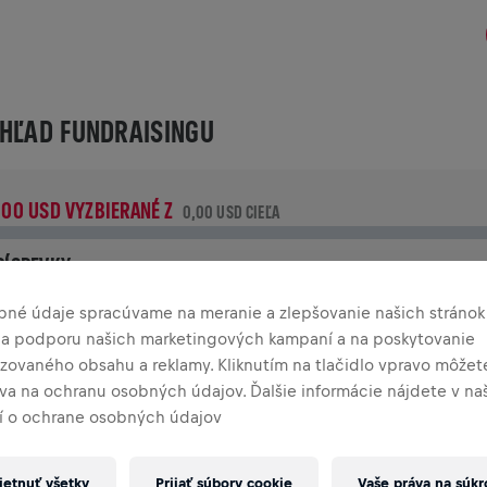
HĽAD FUNDRAISINGU
,00 USD VYZBIERANÉ Z
0,00 USD CIEĽA
RÍSPEVKY
rispej k zmene! 100 % z tvojho príspevku putuje priamo na
bné údaje spracúvame na meranie a zlepšovanie našich stránok
ýskum poranení miechy.
 na podporu našich marketingových kampaní a na poskytovanie
izovaného obsahu a reklamy. Kliknutím na tlačidlo vpravo môžete
TÓRIA
áva na ochranu osobných údajov. Ďalšie informácie nájdete v n
 o ochrane osobných údajov
INGS FOR LIFE WORLD RUN
2025
etnuť všetky
Prijať súbory cookie
Vaše práva na súk