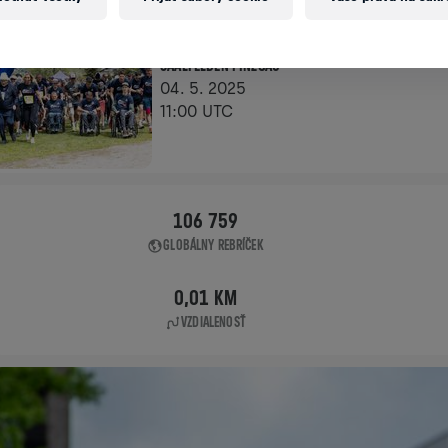
APP RUN
SAALFELDEN PINZGAU
04. 5. 2025
11:00 UTC
106 759
GLOBÁLNY REBRÍČEK
0,01 KM
VZDIALENOSŤ