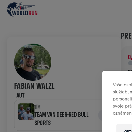
PRE
0
P
P
FABIAN WALZL
Vaše oso
v
služieb,
AUT
personal
HIS
svoje pr
TÍM
oznámení
TEAM VAN DEER-RED BULL
SPORTS
W
Zami