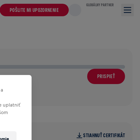
GLOBÁLNY PARTNER
POŠLITE MI UPOZORNENIE
PRISPIEŤ
 a
 uplatniť
ašom
STIAHNUŤ CERTIFIKÁT
romie