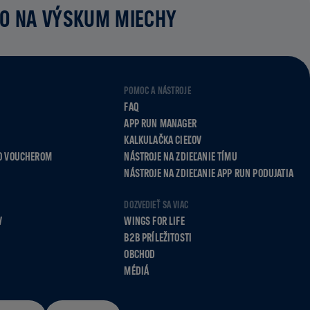
MO NA VÝSKUM MIECHY
POMOC A NÁSTROJE
FAQ
APP RUN MANAGER
KALKULAČKA CIEĽOV
O VOUCHEROM
NÁSTROJE NA ZDIEĽANIE TÍMU
NÁSTROJE NA ZDIEĽANIE APP RUN PODUJATIA
DOZVEDIEŤ SA VIAC
V
WINGS FOR LIFE
B2B PRÍLEŽITOSTI
OBCHOD
MÉDIÁ