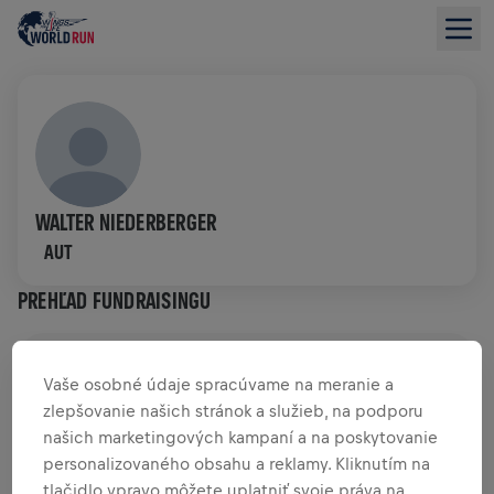
WALTER NIEDERBERGER
AUT
PREHĽAD FUNDRAISINGU
0,00 USD VYZBIERANÉ Z
0,00 USD CIEĽA
Vaše osobné údaje spracúvame na meranie a
zlepšovanie našich stránok a služieb, na podporu
PRÍSPEVKY
PRISPIEŤ
našich marketingových kampaní a na poskytovanie
Prispej k zmene! 100 % z tvojho príspevku putuje
personalizovaného obsahu a reklamy. Kliknutím na
priamo na výskum poranení miechy.
tlačidlo vpravo môžete uplatniť svoje práva na