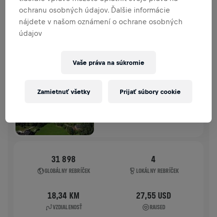
ochranu osobných údajov. Ďalšie informácie
HISTÓRIA
nájdete v našom oznámení o ochrane osobných
údajov
WINGS FOR LIFE WORLD RUN
2025
Vaše práva na súkromie
APP RUN
UNKEN
Zamietnuť všetky
Prijať súbory cookie
04. 5. 2025
11:00 UTC
31 898
4
GLOBÁLNY REBRÍČEK
LOKÁLNY REBRÍČEK
18,34 KM
27,55 USD
VZDIALENOSŤ
RAISED