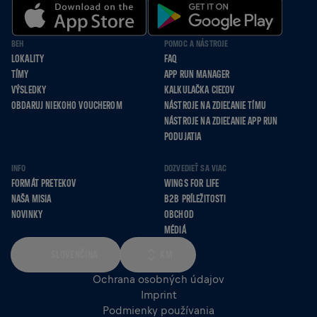
BEH
POMOC A NÁSTROJE
LOKALITY
FAQ
TÍMY
APP RUN MANAGER
VÝSLEDKY
KALKULAČKA CIEĽOV
OBDARUJ NIEKOHO VOUCHEROM
NÁSTROJE NA ZDIEĽANIE TÍMU
NÁSTROJE NA ZDIEĽANIE APP RUN
PODUJATIA
INFO
DOZVEDIEŤ SA VIAC
FORMÁT PRETEKOV
WINGS FOR LIFE
NAŠA MISIA
B2B PRÍLEŽITOSTI
NOVINKY
OBCHOD
MÉDIÁ
SLOVENČINA
KM
Ochrana osobných údajov
Imprint
Podmienky používania