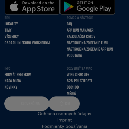
BEH
POMOC A NÁSTROJE
LOKALITY
FAQ
TÍMY
APP RUN MANAGER
VÝSLEDKY
KALKULAČKA CIEĽOV
OBDARUJ NIEKOHO VOUCHEROM
NÁSTROJE NA ZDIEĽANIE TÍMU
NÁSTROJE NA ZDIEĽANIE APP RUN
PODUJATIA
INFO
DOZVEDIEŤ SA VIAC
FORMÁT PRETEKOV
WINGS FOR LIFE
NAŠA MISIA
B2B PRÍLEŽITOSTI
NOVINKY
OBCHOD
MÉDIÁ
SLOVENČINA
KM
Ochrana osobných údajov
Imprint
Podmienky používania