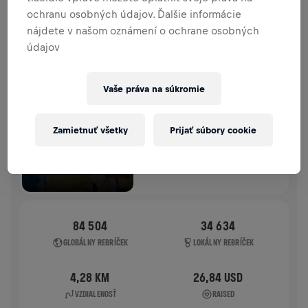
ochranu osobných údajov. Ďalšie informácie
HISTÓRIA
nájdete v našom oznámení o ochrane osobných
údajov
WINGS FOR LIFE WORLD RUN
2025
Vaše práva na súkromie
APP RUN
APP RUN
Zamietnuť všetky
Prijať súbory cookie
04. 5. 2025
11:00 UTC
84 504
34 634
GLOBÁLNY REBRÍČEK
LOKÁLNY REBRÍČEK
4,28 KM
26,84 USD
VZDIALENOSŤ
RAISED