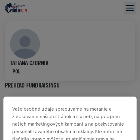
TATIANA CZORNIK
POL
PREHĽAD FUNDRAISINGU
0,00 USD VYZBIERANÉ Z
0,00 USD CIEĽA
Vaše osobné údaje spracúvame na meranie a
zlepšovanie našich stránok a služieb, na podporu
PRÍSPEVKY
PRISPIEŤ
našich marketingových kampaní a na poskytovanie
Prispej k zmene! 100 % z tvojho príspevku putuje
personalizovaného obsahu a reklamy. Kliknutím na
priamo na výskum poranení miechy.
tlačidlo vpravo môžete uplatniť svoje práva na