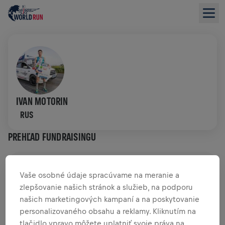
IVAN MOTORIN
RUS
PREHĽAD FUNDRAISINGU
0,00 USD VYZBIERANÉ Z
0,00 USD CIEĽA
Vaše osobné údaje spracúvame na meranie a
zlepšovanie našich stránok a služieb, na podporu
PRÍSPEVKY
PRISPIEŤ
našich marketingových kampaní a na poskytovanie
Prispej k zmene! 100 % z tvojho príspevku putuje
personalizovaného obsahu a reklamy. Kliknutím na
priamo na výskum poranení miechy.
tlačidlo vpravo môžete uplatniť svoje práva na