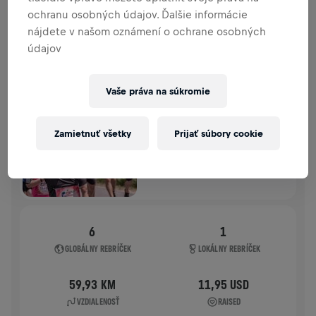
ochranu osobných údajov. Ďalšie informácie
HISTÓRIA
nájdete v našom oznámení o ochrane osobných
údajov
WINGS FOR LIFE WORLD RUN
2021
Vaše práva na súkromie
APP RUN
MOSCOW STROGINO BEREZY PARK
Zamietnuť všetky
Prijať súbory cookie
09. 5. 2021
11:00 UTC
6
1
GLOBÁLNY REBRÍČEK
LOKÁLNY REBRÍČEK
59,93 KM
11,95 USD
VZDIALENOSŤ
RAISED