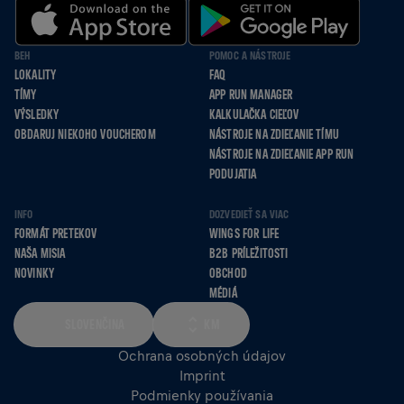
BEH
POMOC A NÁSTROJE
LOKALITY
FAQ
TÍMY
APP RUN MANAGER
VÝSLEDKY
KALKULAČKA CIEĽOV
OBDARUJ NIEKOHO VOUCHEROM
NÁSTROJE NA ZDIEĽANIE TÍMU
NÁSTROJE NA ZDIEĽANIE APP RUN
PODUJATIA
INFO
DOZVEDIEŤ SA VIAC
FORMÁT PRETEKOV
WINGS FOR LIFE
NAŠA MISIA
B2B PRÍLEŽITOSTI
NOVINKY
OBCHOD
MÉDIÁ
SLOVENČINA
KM
Ochrana osobných údajov
Imprint
Podmienky používania