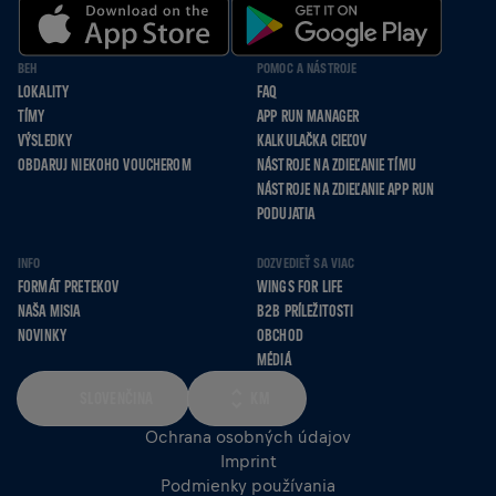
BEH
POMOC A NÁSTROJE
LOKALITY
FAQ
TÍMY
APP RUN MANAGER
VÝSLEDKY
KALKULAČKA CIEĽOV
OBDARUJ NIEKOHO VOUCHEROM
NÁSTROJE NA ZDIEĽANIE TÍMU
NÁSTROJE NA ZDIEĽANIE APP RUN
PODUJATIA
INFO
DOZVEDIEŤ SA VIAC
FORMÁT PRETEKOV
WINGS FOR LIFE
NAŠA MISIA
B2B PRÍLEŽITOSTI
NOVINKY
OBCHOD
MÉDIÁ
SLOVENČINA
KM
Ochrana osobných údajov
Imprint
Podmienky používania