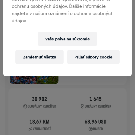
ochranu osobných údajov. Ďalšie informácie
HISTÓRIA
nájdete v našom oznámení o ochrane osobných
údajov
WINGS FOR LIFE WORLD RUN
2026
Vaše práva na súkromie
FLAGSHIP RUN
VIEDEŇ
Zamietnuť všetky
Prijať súbory cookie
10. 5. 2026
11:00 UTC
30 902
1 645
GLOBÁLNY REBRÍČEK
LOKÁLNY REBRÍČEK
18,67 KM
68,96 USD
VZDIALENOSŤ
RAISED