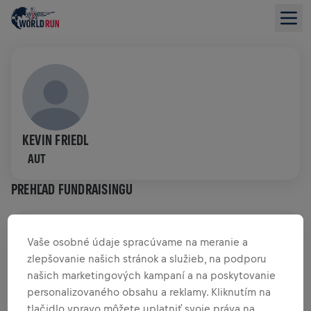
KEVIN FRIEDL
AUT
PREHĽAD FUNDRAISINGU
0,00 USD VYZBIERANÉ Z
0,00 USD CIEĽA
Vaše osobné údaje spracúvame na meranie a
zlepšovanie našich stránok a služieb, na podporu
PRÍSPEVKY
PRISPIEŤ
našich marketingových kampaní a na poskytovanie
Prispej k zmene! 100 % z tvojho príspevku putuje
personalizovaného obsahu a reklamy. Kliknutím na
priamo na výskum poranení miechy.
tlačidlo vpravo môžete uplatniť svoje práva na