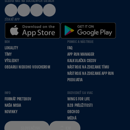
SLEDUJ NÁS NA SOCIÁLNYCH SIEŤACH
ZÍSKAŤ APP
BEH
POMOC A NÁSTROJE
LOKALITY
FAQ
TÍMY
APP RUN MANAGER
VÝSLEDKY
KALKULAČKA CIEĽOV
OBDARUJ NIEKOHO VOUCHEROM
NÁSTROJE NA ZDIEĽANIE TÍMU
NÁSTROJE NA ZDIEĽANIE APP RUN
PODUJATIA
INFO
DOZVEDIEŤ SA VIAC
FORMÁT PRETEKOV
WINGS FOR LIFE
NAŠA MISIA
B2B PRÍLEŽITOSTI
NOVINKY
OBCHOD
MÉDIÁ
SLOVENČINA
KM