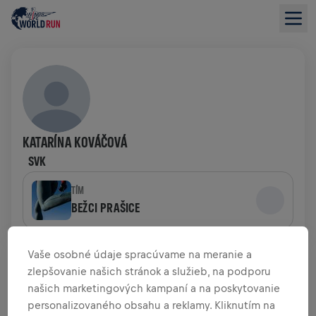
KATARÍNA KOVÁČOVÁ
SVK
TÍM
BEŽCI PRAŠICE
PREHĽAD FUNDRAISINGU
Vaše osobné údaje spracúvame na meranie a
zlepšovanie našich stránok a služieb, na podporu
našich marketingových kampaní a na poskytovanie
0,00 USD VYZBIERANÉ Z
0,00 USD CIEĽA
personalizovaného obsahu a reklamy. Kliknutím na