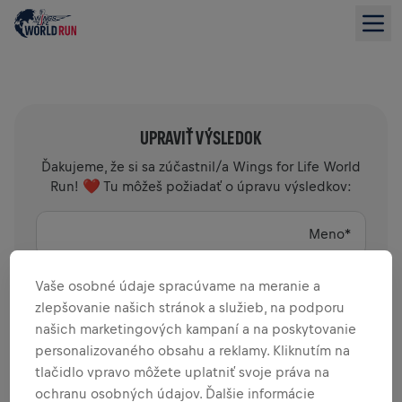
UPRAVIŤ VÝSLEDOK
Ďakujeme, že si sa zúčastnil/a Wings for Life World
Run! ❤️ Tu môžeš požiadať o úpravu výsledkov:
Meno
*
Vaše osobné údaje spracúvame na meranie a
Priezvisko
*
zlepšovanie našich stránok a služieb, na podporu
našich marketingových kampaní a na poskytovanie
Štartovacie číslo
*
personalizovaného obsahu a reklamy. Kliknutím na
tlačidlo vpravo môžete uplatniť svoje práva na
ochranu osobných údajov. Ďalšie informácie