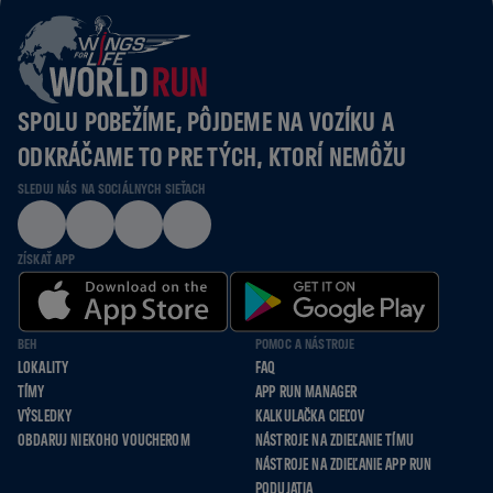
SPOLU POBEŽÍME, PÔJDEME NA VOZÍKU A
ODKRÁČAME TO PRE TÝCH, KTORÍ NEMÔŽU
SLEDUJ NÁS NA SOCIÁLNYCH SIEŤACH
ZÍSKAŤ APP
BEH
POMOC A NÁSTROJE
LOKALITY
FAQ
TÍMY
APP RUN MANAGER
VÝSLEDKY
KALKULAČKA CIEĽOV
OBDARUJ NIEKOHO VOUCHEROM
NÁSTROJE NA ZDIEĽANIE TÍMU
NÁSTROJE NA ZDIEĽANIE APP RUN
PODUJATIA