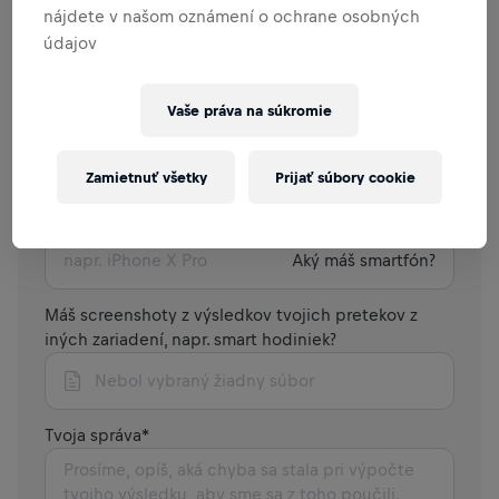
Email
*
nájdete v našom oznámení o ochrane osobných
údajov
Upravená vzdialenosť
*
Vaše práva na súkromie
*
Vybrať jednotku merania
Kilometre
Zamietnuť všetky
Prijať súbory cookie
Míle
Aký máš smartfón?
Máš screenshoty z výsledkov tvojich pretekov z
iných zariadení, napr. smart hodiniek?
Nebol vybraný žiadny súbor
Tvoja správa
*