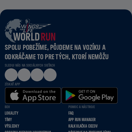
SPOLU POBEŽÍME, PÔJDEME NA VOZÍKU A
ODKRÁČAME TO PRE TÝCH, KTORÍ NEMÔŽU
SLEDUJ NÁS NA SOCIÁLNYCH SIEŤACH
ZÍSKAŤ APP
BEH
POMOC A NÁSTROJE
LOKALITY
FAQ
TÍMY
APP RUN MANAGER
VÝSLEDKY
KALKULAČKA CIEĽOV