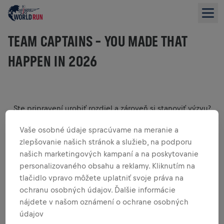
TEAM CAPTAINS – YOU MADE THAT
HAPPEN IN 2026
Ste pripravení urobiť rozdiel a zároveň si stanoviť výzvu?
Pripojte sa k tisícom ľudí po celom svete na tomto
Vaše osobné údaje spracúvame na meranie a
jedinečnom globálnom bežeckom podujatí, ktoré
podporuje výskum miechy.
zlepšovanie našich stránok a služieb, na podporu
našich marketingových kampaní a na poskytovanie
Každý krok, ktorý urobíte, nás približuje k nájdeniu lieku na
zranenie miechy. Poďme behať za tých, ktorí nemôžu dňa
personalizovaného obsahu a reklamy. Kliknutím na
9. mája 2027!
tlačidlo vpravo môžete uplatniť svoje práva na
Registrácia sa otvára 5. novembra 2026 o 11:00 UTC. Hneď
ochranu osobných údajov. Ďalšie informácie
vás budeme informovať, akonáhle bude aktívna.
nájdete v našom oznámení o ochrane osobných
údajov