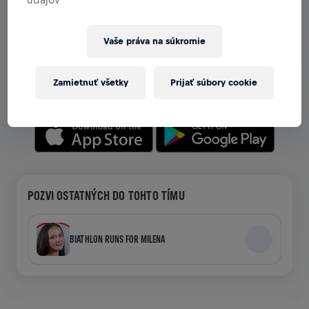
ZOBRAZ TÍMY V APLIKÁCII
Vaše práva na súkromie
Či už si v tíme, alebo si ho vytváraš, preskúmaj všetky
možnosti tímov v aplikácii — chat, sleduj svoj rebríček a
Zamietnuť všetky
Prijať súbory cookie
oslavuj spoločne.
POZVI OSTATNÝCH DO TOHTO TÍMU
BIATHLON RUNS FOR MILENA