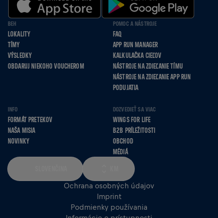
BEH
POMOC A NÁSTROJE
LOKALITY
FAQ
TÍMY
APP RUN MANAGER
VÝSLEDKY
KALKULAČKA CIEĽOV
OBDARUJ NIEKOHO VOUCHEROM
NÁSTROJE NA ZDIEĽANIE TÍMU
NÁSTROJE NA ZDIEĽANIE APP RUN
PODUJATIA
INFO
DOZVEDIEŤ SA VIAC
FORMÁT PRETEKOV
WINGS FOR LIFE
NAŠA MISIA
B2B PRÍLEŽITOSTI
NOVINKY
OBCHOD
MÉDIÁ
SLOVENČINA
KM
Ochrana osobných údajov
Imprint
Podmienky používania
Informácie o prístupnosti