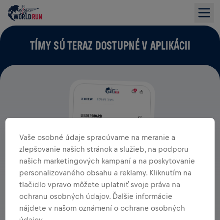
TÍMY SÚ TERAZ DOSTUPNÉ V APLIKÁCII
Vaše osobné údaje spracúvame na meranie a
zlepšovanie našich stránok a služieb, na podporu
našich marketingových kampaní a na poskytovanie
personalizovaného obsahu a reklamy. Kliknutím na
tlačidlo vpravo môžete uplatniť svoje práva na
ochranu osobných údajov. Ďalšie informácie
nájdete v našom oznámení o ochrane osobných
údajov